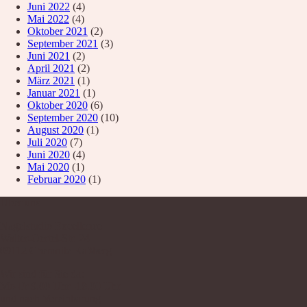
Juni 2022
(4)
Mai 2022
(4)
Oktober 2021
(2)
September 2021
(3)
Juni 2021
(2)
April 2021
(2)
März 2021
(1)
Januar 2021
(1)
Oktober 2020
(6)
September 2020
(10)
August 2020
(1)
Juli 2020
(7)
Juni 2020
(4)
Mai 2020
(1)
Februar 2020
(1)
Über uns
Nagelstudio Excellence
Walter-Oertel-Str. 24
09112 Chemnitz Kaßberg
Wir sind für Sie da:
Mo-Fr 9.00 Uhr -18.00 Uhr
und nach Vereinbarung