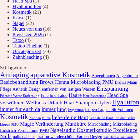
Head Spa
(1)
Hyalluron Pen
(4)
Kosmetik
(21)
Kurse
(1)
Nägel
(22)
Neues von uns
(16)
Preislisten 2026
(1)
Tatoo
(4)
Tattoo Fineline
(1)
Uncategorized
(29)
Zahnbleaching
(4)
Schlagwörter
Antiaging
apparative Kosmetik
Augenbrauen
Augenbraun
Basicbehandlung
Brows Henna Microblading PMU
Brows Mann
Entspannung
Pflege Ästhetik
Design
entfernen von lästigen Warzen
Haare
Head Spa
Fine line Tatoo
Fibrome Warze Entfernung
Hair Extensions
Hyalluron
verwöhnen Wellness Urlaub Haar Shampoo stylen
immer für euch da
immer jung
Iri pen Lippen 👄 Volumen
Inspiration
Kosmetik
liebe deine Haut
Kunden
Kurse
liebe deine Haut und dich selbst
Magic Veränderung
Maniküre
Microblading
Mikroblading
Lippen PMU
Nagelsudio Kosmetikstudio Excellence
Lidstrich Verdichtung PMU
Nails
nails nailsinspiration wunderschöne Farben Design
natürlich aussehende