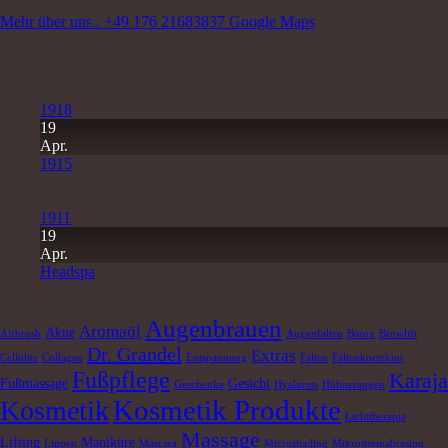
Mehr über uns..
+49 176 21683837
Google Maps
Letzte Beiträge
11
Juli
1918
19
Apr.
1915
19
Apr.
1911
19
Apr.
Headspa
Schlagwörter
Augenbrauen
Aromaöl
Akne
Airbrush
Augenfalten
Botox
Browlift
Dr. Grandel
Extras
Cellulite
Collagen
Entspannung
Falten
Faltenkorrektur
Fußpflege
Karaja
Fußmassage
Gesicht
Geschenke
Hyaluron
Hühneraugen
Kosmetik Produkte
Kosmetik
Lichttherapie
Massage
Lifting
Maniküre
Lippen
Mascara
Microshading
Mikrodermabrasion