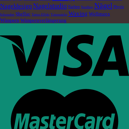
Nägel
Nagelstudio
Nageldesign
Narben
Phyris
Needling
Waxing
Wellmaxx
Shellac
Schrunden
Tattoo-Effekt
Tränensäcke
Wimpern
Wimpernverlängerung