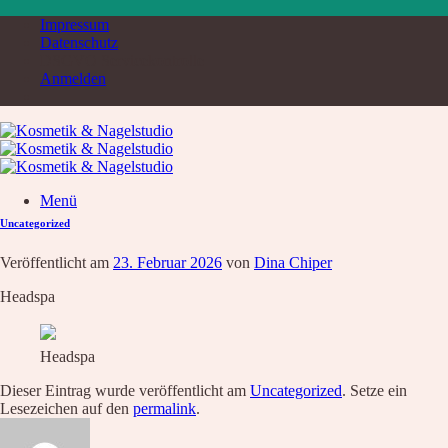
Zum
Impressum
Inhalt
Datenschutz
springen
DSGVO Servicekontrolle
Anmelden
Menü
Uncategorized
Suche
nach:
Veröffentlicht am
23. Februar 2026
von
Dina Chiper
Home
Service & Produkte
Headspa
Service
Übersicht
Liste aller Angebote
Headspa
Kosmetik Luxusbehandlung
Nägel
Dieser Eintrag wurde veröffentlicht am
Uncategorized
. Setze ein
Augenbrauen – Wimpern
Lesezeichen auf den
permalink
.
Wimpernverlängerung
Fußpflege