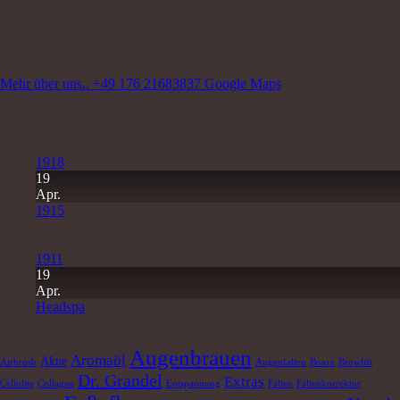
Wir sind für Sie da:
Mo-Fr 9.00 Uhr -18.00 Uhr
und nach Vereinbarung
Mehr über uns..
+49 176 21683837
Google Maps
Letzte Beiträge
11
Juli
1918
19
Apr.
1915
19
Apr.
1911
19
Apr.
Headspa
Schlagwörter
Augenbrauen
Aromaöl
Akne
Airbrush
Augenfalten
Botox
Browlift
Dr. Grandel
Extras
Cellulite
Collagen
Entspannung
Falten
Faltenkorrektur