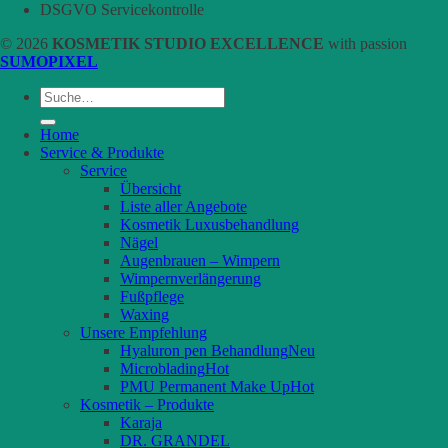
DSGVO Servicekontrolle
© 2026
KOSMETIK STUDIO EXCELLENCE
with passion
SUMOPIXEL
Suche
nach:
Home
Service & Produkte
Service
Übersicht
Liste aller Angebote
Kosmetik Luxusbehandlung
Nägel
Augenbrauen – Wimpern
Wimpernverlängerung
Fußpflege
Waxing
Unsere Empfehlung
Hyaluron pen Behandlung
Microblading
PMU Permanent Make Up
Kosmetik – Produkte
Karaja
DR. GRANDEL