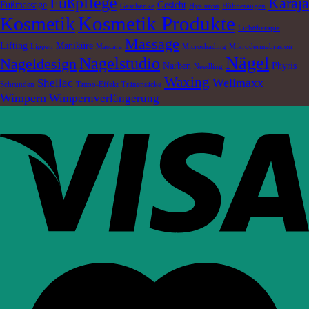
Fußpflege
Karaja
Fußmassage
Gesicht
Geschenke
Hyaluron
Hühneraugen
Kosmetik Produkte
Kosmetik
Lichttherapie
Massage
Lifting
Maniküre
Lippen
Mascara
Microshading
Mikrodermabrasion
Nägel
Nagelstudio
Nageldesign
Narben
Phyris
Needling
Waxing
Wellmaxx
Shellac
Schrunden
Tattoo-Effekt
Tränensäcke
Wimpern
Wimpernverlängerung