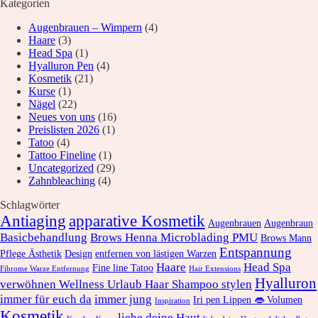
Kategorien
Augenbrauen – Wimpern
(4)
Haare
(3)
Head Spa
(1)
Hyalluron Pen
(4)
Kosmetik
(21)
Kurse
(1)
Nägel
(22)
Neues von uns
(16)
Preislisten 2026
(1)
Tatoo
(4)
Tattoo Fineline
(1)
Uncategorized
(29)
Zahnbleaching
(4)
Schlagwörter
Antiaging
apparative Kosmetik
Augenbrauen
Augenbraun
Basicbehandlung
Brows Henna Microblading PMU
Brows Mann
Entspannung
Pflege Ästhetik
Design
entfernen von lästigen Warzen
Haare
Head Spa
Fine line Tatoo
Fibrome Warze Entfernung
Hair Extensions
Hyalluron
verwöhnen Wellness Urlaub Haar Shampoo stylen
immer für euch da
immer jung
Iri pen Lippen 👄 Volumen
Inspiration
Kosmetik
liebe deine Haut