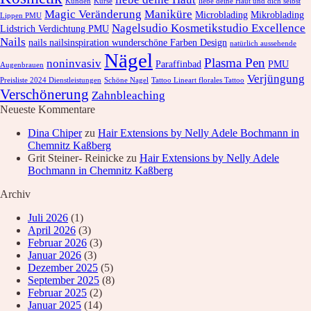
Kunden
Kurse
liebe deine Haut und dich selbst
Magic Veränderung
Maniküre
Microblading
Mikroblading
Lippen PMU
Nagelsudio Kosmetikstudio Excellence
Lidstrich Verdichtung PMU
Nails
nails nailsinspiration wunderschöne Farben Design
natürlich aussehende
Nägel
Plasma Pen
noninvasiv
Paraffinbad
PMU
Augenbrauen
Verjüngung
Preisliste 2024 Dienstleistungen
Schöne Nagel
Tattoo Lineart florales Tattoo
Verschönerung
Zahnbleaching
Neueste Kommentare
Dina Chiper
zu
Hair Extensions by Nelly Adele Bochmann in
Chemnitz Kaßberg
Grit Steiner- Reinicke
zu
Hair Extensions by Nelly Adele
Bochmann in Chemnitz Kaßberg
Archiv
Juli 2026
(1)
April 2026
(3)
Februar 2026
(3)
Januar 2026
(3)
Dezember 2025
(5)
September 2025
(8)
Februar 2025
(2)
Januar 2025
(14)