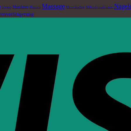
Massage
Nagel
g
Maniküre
Lippen
Mascara
Microshading
Mikrodermabrasion
rnverlängerung