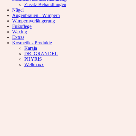
Waxing
Zusatz Behandlungen
Unsere Empfehlung
Nägel
Hyaluron pen Behandlung
Augenbrauen - Wimpern
Microblading
Wimpernverlängerung
PMU Permanent Make Up
Fußpflege
Kosmetik – Produkte
Waxing
Karaja
Extras
DR. GRANDEL
Kosmetik - Produkte
PHYRIS
Karaja
Wellmaxx
DR. GRANDEL
PHYRIS
Über Uns
Wellmaxx
Informationen
Kontakt
Über Uns
Nachricht
Anfahrt
News
Wunschliste