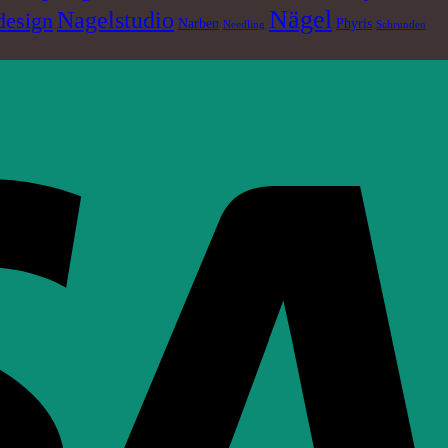
Nägel
Nagelstudio
design
Narben
Phyris
Needling
Schrunden