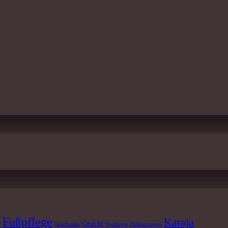
Fußpflege
Karaja
e
Gesicht
Geschenke
Hyaluron
Hühneraugen