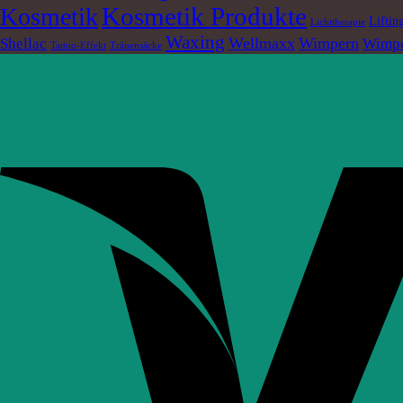
Kosmetik Produkte
Kosmetik
Liftin
Lichttherapie
Waxing
Wellmaxx
Wimpern
Shellac
Wimpe
Tattoo-Effekt
Tränensäcke