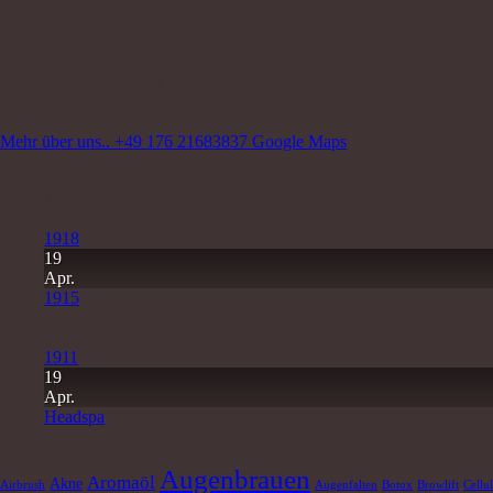
Walter-Oertel-Str. 24
09112 Chemnitz Kaßberg
Wir sind für Sie da:
Mo-Fr 9.00 Uhr -18.00 Uhr
und nach Vereinbarung
Mehr über uns..
+49 176 21683837
Google Maps
Letzte Beiträge
11
Juli
1918
19
Apr.
1915
19
Apr.
1911
19
Apr.
Headspa
Schlagwörter
Augenbrauen
Aromaöl
Akne
Airbrush
Augenfalten
Botox
Browlift
Cellul