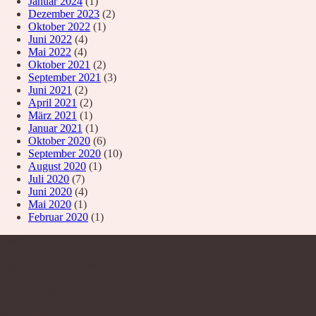
Januar 2024
(1)
Dezember 2023
(2)
Oktober 2022
(1)
Juni 2022
(4)
Mai 2022
(4)
Oktober 2021
(2)
September 2021
(3)
Juni 2021
(2)
April 2021
(2)
März 2021
(1)
Januar 2021
(1)
Oktober 2020
(6)
September 2020
(10)
August 2020
(1)
Juli 2020
(7)
Juni 2020
(4)
Mai 2020
(1)
Februar 2020
(1)
Über uns
Nagelstudio Excellence
Walter-Oertel-Str. 24
09112 Chemnitz Kaßberg
Wir sind für Sie da: