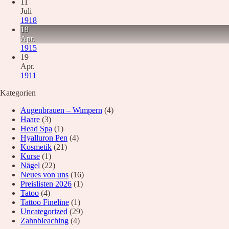
11
Waxing
Juli
Unsere Empfehlung
1918
Hyaluron pen Behandlung
19
Microblading
Apr.
PMU Permanent Make Up
1915
Kosmetik – Produkte
19
Karaja
Apr.
DR. GRANDEL
1911
PHYRIS
Wellmaxx
Kategorien
Über Uns
Augenbrauen – Wimpern
(4)
Informationen
Haare
(3)
Kontakt
Head Spa
(1)
Über Uns
Hyalluron Pen
(4)
Nachricht
Kosmetik
(21)
Anfahrt
Kurse
(1)
Nägel
(22)
News
Neues von uns
(16)
Preislisten 2026
(1)
Wunschliste
Tatoo
(4)
Tattoo Fineline
(1)
Uncategorized
(29)
Zahnbleaching
(4)