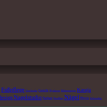
Fußpflege
Karaja
e
Gesicht
Geschenke
Hyaluron
Hühneraugen
Nägel
Nagelstudio
design
Narben
Phyris
Needling
Schrunden