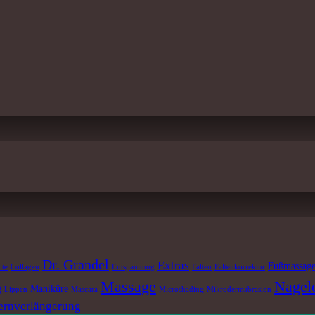
Dr. Grandel
Extras
Fußmassag
ite
Collagen
Entspannung
Falten
Faltenkorrektur
Massage
Nagel
g
Maniküre
Lippen
Mascara
Microshading
Mikrodermabrasion
rnverlängerung