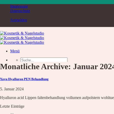
Zum
Impressum
Inhalt
Datenschutz
springen
DSGVO Servicekontrolle
Anmelden
Menü
Suche
nach:
Monatliche Archive:
Januar 202
Home
Service & Produkte
Service
Yavu Hyalluron PEN Behandlung
Übersicht
Liste aller Angebote
5. Januar 2024
Kosmetik Luxusbehandlung
Nägel
Hyalluron acid Lippen faltenbehandlung vollumen aufpolstern wohltu
Augenbrauen – Wimpern
Letzte Einträge
Wimpernverlängerung
Fußpflege