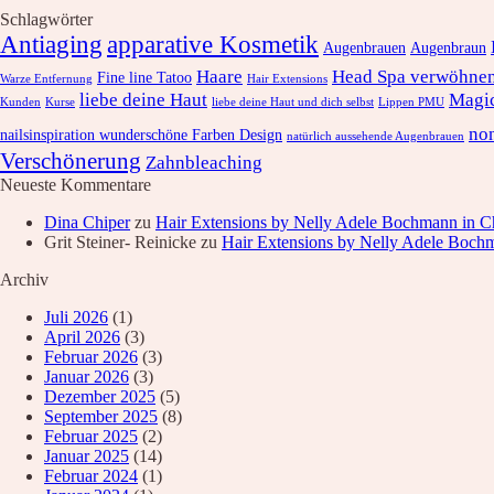
Schlagwörter
Antiaging
apparative Kosmetik
Augenbrauen
Augenbraun
Haare
Head Spa verwöhnen
Fine line Tatoo
Warze Entfernung
Hair Extensions
liebe deine Haut
Magi
Kunden
Kurse
liebe deine Haut und dich selbst
Lippen PMU
no
nailsinspiration wunderschöne Farben Design
natürlich aussehende Augenbrauen
Verschönerung
Zahnbleaching
Neueste Kommentare
Dina Chiper
zu
Hair Extensions by Nelly Adele Bochmann in 
Grit Steiner- Reinicke
zu
Hair Extensions by Nelly Adele Boch
Archiv
Juli 2026
(1)
April 2026
(3)
Februar 2026
(3)
Januar 2026
(3)
Dezember 2025
(5)
September 2025
(8)
Februar 2025
(2)
Januar 2025
(14)
Februar 2024
(1)