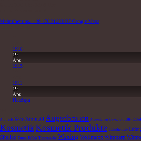
Mo-Fr 9.00 Uhr -18.00 Uhr
und nach Vereinbarung
Mehr über uns..
+49 176 21683837
Google Maps
Letzte Beiträge
11
Juli
1918
19
Apr.
1915
19
Apr.
1911
19
Apr.
Headspa
Schlagwörter
Augenbrauen
Aromaöl
Akne
Airbrush
Augenfalten
Botox
Browlift
Cellul
Kosmetik Produkte
Kosmetik
Liftin
Lichttherapie
Waxing
Wellmaxx
Wimpern
Shellac
Wimpe
Tattoo-Effekt
Tränensäcke