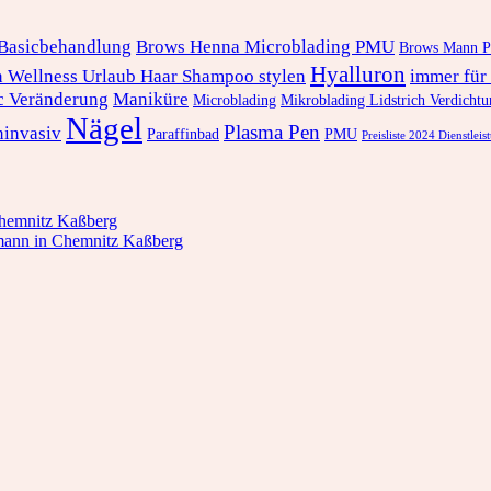
Basicbehandlung
Brows Henna Microblading PMU
Brows Mann Pf
Hyalluron
 Wellness Urlaub Haar Shampoo stylen
immer für
c Veränderung
Maniküre
Microblading
Mikroblading Lidstrich Verdich
Nägel
Plasma Pen
ninvasiv
Paraffinbad
PMU
Preisliste 2024 Dienstlei
Chemnitz Kaßberg
mann in Chemnitz Kaßberg