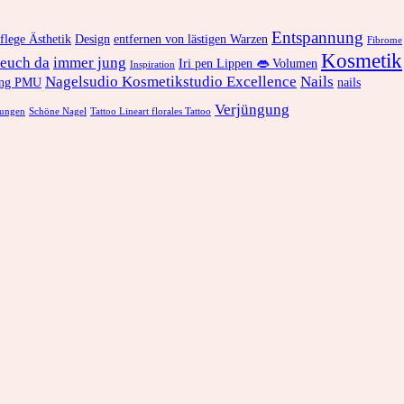
Entspannung
lege Ästhetik
Design
entfernen von lästigen Warzen
Fibrome
Kosmetik
 euch da
immer jung
Iri pen Lippen 👄 Volumen
Inspiration
Nagelsudio Kosmetikstudio Excellence
Nails
tung PMU
nails
Verjüngung
stungen
Schöne Nagel
Tattoo Lineart florales Tattoo