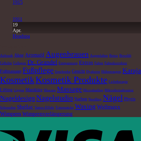
1915
19
Apr.
1911
19
Apr.
Headspa
Schlagwörter
Augenbrauen
Aromaöl
Akne
Airbrush
Augenfalten
Botox
Browlift
Dr. Grandel
Extras
Cellulite
Collagen
Entspannung
Falten
Faltenkorrektur
Fußpflege
Karaja
Fußmassage
Gesicht
Geschenke
Hyaluron
Hühneraugen
Kosmetik Produkte
Kosmetik
Lichttherapie
Massage
Lifting
Maniküre
Lippen
Mascara
Microshading
Mikrodermabrasion
Nägel
Nagelstudio
Nageldesign
Narben
Phyris
Needling
Waxing
Wellmaxx
Shellac
Schrunden
Tattoo-Effekt
Tränensäcke
Wimpern
Wimpernverlängerung