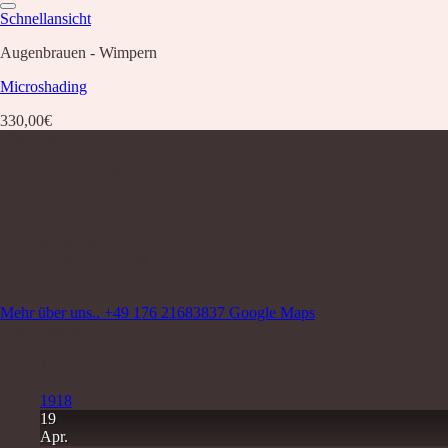
Schnellansicht
Augenbrauen - Wimpern
Microshading
330,00
€
Über uns
Nagelstudio Excellence
Walter-Oertel-Str. 24
09112 Chemnitz Kaßberg
Wir sind für Sie da:
Mo-Fr 9.00 Uhr -18.00 Uhr
und nach Vereinbarung
Mehr über uns..
+49 176 21683837
Google Maps
Letzte Beiträge
11
Juli
1918
19
Apr.