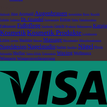
Schlagwörter
Augenbrauen
Aromaöl
Akne
Airbrush
Augenfalten
Botox
Browlift
Dr. Grandel
Extras
Cellulite
Collagen
Entspannung
Falten
Faltenkorrektur
Fußpflege
Karaja
Fußmassage
Gesicht
Geschenke
Hyaluron
Hühneraugen
Kosmetik Produkte
Kosmetik
Lichttherapie
Massage
Lifting
Maniküre
Lippen
Mascara
Microshading
Mikrodermabrasion
Nägel
Nagelstudio
Nageldesign
Narben
Phyris
Needling
Waxing
Wellmaxx
Shellac
Schrunden
Tattoo-Effekt
Tränensäcke
Wimpern
Wimpernverlängerung