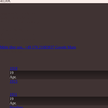
40,00
€
Über uns
Nagelstudio Excellence
Walter-Oertel-Str. 24
09112 Chemnitz Kaßberg
Wir sind für Sie da:
Mo-Fr 9.00 Uhr -18.00 Uhr
und nach Vereinbarung
Mehr über uns..
+49 176 21683837
Google Maps
Letzte Beiträge
11
Juli
1918
19
Apr.
1915
19
Apr.
1911
19
Apr.
Headspa