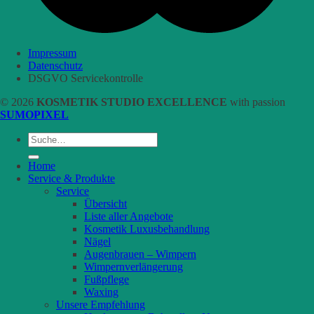
Impressum
Datenschutz
DSGVO Servicekontrolle
© 2026
KOSMETIK STUDIO EXCELLENCE
with passion
SUMOPIXEL
Suche
nach:
Home
Service & Produkte
Service
Übersicht
Liste aller Angebote
Kosmetik Luxusbehandlung
Nägel
Augenbrauen – Wimpern
Wimpernverlängerung
Fußpflege
Waxing
Unsere Empfehlung