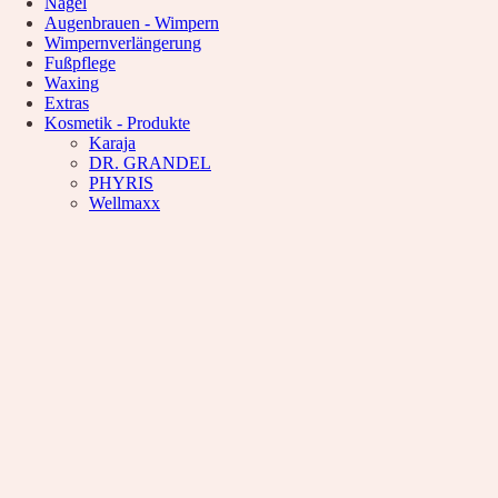
Nägel
Waxing
Augenbrauen - Wimpern
Unsere Empfehlung
Wimpernverlängerung
Hyaluron pen Behandlung
Fußpflege
Microblading
Waxing
PMU Permanent Make Up
Extras
Kosmetik – Produkte
Kosmetik - Produkte
Karaja
Karaja
DR. GRANDEL
DR. GRANDEL
PHYRIS
PHYRIS
Wellmaxx
Wellmaxx
Über Uns
Informationen
Kontakt
Über Uns
Nachricht
Anfahrt
News
Wunschliste