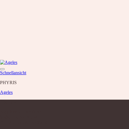
Schnellansicht
PHYRIS
Ageles
Über uns
Nagelstudio Excellence
Walter-Oertel-Str. 24
09112 Chemnitz Kaßberg