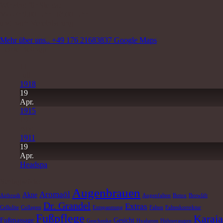
Wir sind für Sie da:
Mo-Fr 9.00 Uhr -18.00 Uhr
und nach Vereinbarung
Mehr über uns..
+49 176 21683837
Google Maps
Letzte Beiträge
11
Juli
1918
19
Apr.
1915
19
Apr.
1911
19
Apr.
Headspa
Schlagwörter
Augenbrauen
Aromaöl
Akne
Airbrush
Augenfalten
Botox
Browlift
Dr. Grandel
Extras
Cellulite
Collagen
Entspannung
Falten
Faltenkorrektur
Fußpflege
Karaja
Fußmassage
Gesicht
Geschenke
Hyaluron
Hühneraugen