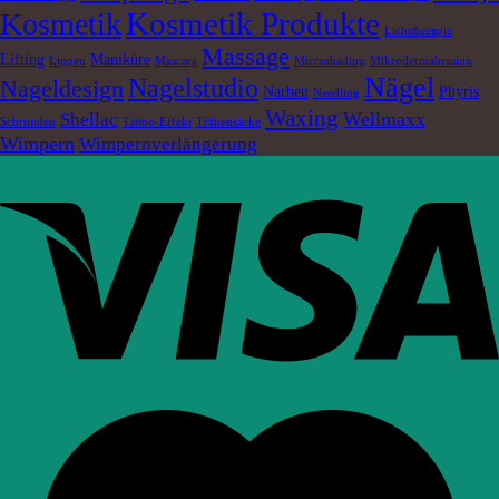
Kosmetik Produkte
Kosmetik
Lichttherapie
Massage
Lifting
Maniküre
Lippen
Mascara
Microshading
Mikrodermabrasion
Nägel
Nagelstudio
Nageldesign
Narben
Phyris
Needling
Waxing
Wellmaxx
Shellac
Schrunden
Tattoo-Effekt
Tränensäcke
Wimpern
Wimpernverlängerung