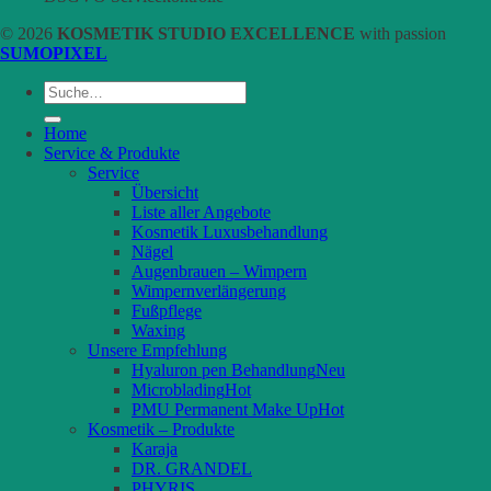
© 2026
KOSMETIK STUDIO EXCELLENCE
with passion
SUMOPIXEL
Suche
nach:
Home
Service & Produkte
Service
Übersicht
Liste aller Angebote
Kosmetik Luxusbehandlung
Nägel
Augenbrauen – Wimpern
Wimpernverlängerung
Fußpflege
Waxing
Unsere Empfehlung
Hyaluron pen Behandlung
Microblading
PMU Permanent Make Up
Kosmetik – Produkte
Karaja
DR. GRANDEL
PHYRIS