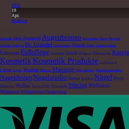
1911
19
Apr.
Headspa
Schlagwörter
Augenbrauen
Aromaöl
Akne
Airbrush
Augenfalten
Botox
Browlift
Dr. Grandel
Extras
Cellulite
Collagen
Entspannung
Falten
Faltenkorrektur
Fußpflege
Karaja
Fußmassage
Gesicht
Geschenke
Hyaluron
Hühneraugen
Kosmetik Produkte
Kosmetik
Lichttherapie
Massage
Lifting
Maniküre
Lippen
Mascara
Microshading
Mikrodermabrasion
Nägel
Nagelstudio
Nageldesign
Narben
Phyris
Needling
Waxing
Wellmaxx
Shellac
Schrunden
Tattoo-Effekt
Tränensäcke
Wimpern
Wimpernverlängerung