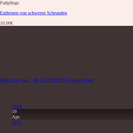
Fußpflege
Entfernen von schweren Schrunden
10,00
€
Über uns
Nagelstudio Excellence
Walter-Oertel-Str. 24
09112 Chemnitz Kaßberg
Wir sind für Sie da:
Mo-Fr 9.00 Uhr -18.00 Uhr
und nach Vereinbarung
Mehr über uns..
+49 176 21683837
Google Maps
Letzte Beiträge
11
Juli
1918
19
Apr.
1915
19
Apr.