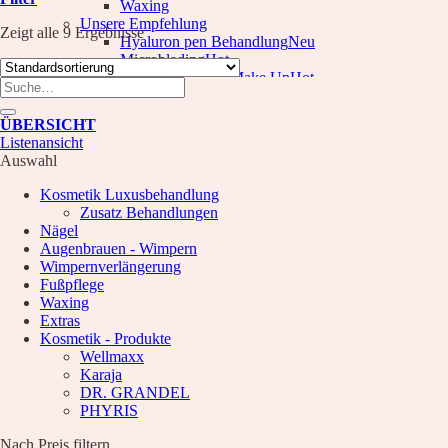
Waxing
Unsere Empfehlung
Zeigt alle 9 Ergebnisse
Hyaluron pen Behandlung
Microblading
PMU Permanent Make Up
Suche
Kosmetik – Produkte
nach:
Karaja
ÜBERSICHT
DR. GRANDEL
Listenansicht
PHYRIS
Auswahl
Wellmaxx
Kosmetik Luxusbehandlung
Über Uns
Zusatz Behandlungen
Informationen
Nägel
Kontakt
Augenbrauen - Wimpern
Über Uns
Wimpernverlängerung
Nachricht
Fußpflege
Anfahrt
Waxing
Extras
News
Kosmetik - Produkte
Wellmaxx
Wunschliste
Karaja
DR. GRANDEL
PHYRIS
Nach Preis filtern