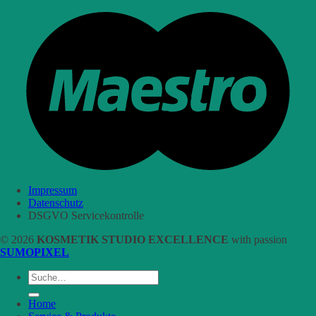
Impressum
Datenschutz
DSGVO Servicekontrolle
© 2026
KOSMETIK STUDIO EXCELLENCE
with passion
SUMOPIXEL
Suche
nach:
Home