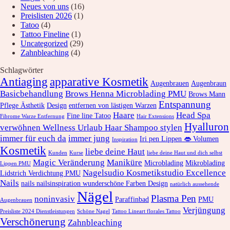
Neues von uns
(16)
Preislisten 2026
(1)
Tatoo
(4)
Tattoo Fineline
(1)
Uncategorized
(29)
Zahnbleaching
(4)
Schlagwörter
Antiaging
apparative Kosmetik
Augenbrauen
Augenbraun
Basicbehandlung
Brows Henna Microblading PMU
Brows Mann
Entspannung
Pflege Ästhetik
Design
entfernen von lästigen Warzen
Haare
Head Spa
Fine line Tatoo
Fibrome Warze Entfernung
Hair Extensions
Hyalluron
verwöhnen Wellness Urlaub Haar Shampoo stylen
immer für euch da
immer jung
Iri pen Lippen 👄 Volumen
Inspiration
Kosmetik
liebe deine Haut
Kunden
Kurse
liebe deine Haut und dich selbst
Magic Veränderung
Maniküre
Microblading
Mikroblading
Lippen PMU
Nagelsudio Kosmetikstudio Excellence
Lidstrich Verdichtung PMU
Nails
nails nailsinspiration wunderschöne Farben Design
natürlich aussehende
Nägel
Plasma Pen
noninvasiv
Paraffinbad
PMU
Augenbrauen
Verjüngung
Preisliste 2024 Dienstleistungen
Schöne Nagel
Tattoo Lineart florales Tattoo
Verschönerung
Zahnbleaching