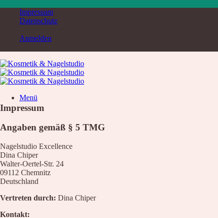
Zum
Impressum
Inhalt
Datenschutz
springen
DSGVO Servicekontrolle
Anmelden
Menü
Impressum
Suche
nach:
Angaben gemäß § 5 TMG
Home
Service & Produkte
Nagelstudio Excellence
Service
Dina Chiper
Übersicht
Walter-Oertel-Str. 24
Liste aller Angebote
09112 Chemnitz
Kosmetik Luxusbehandlung
Deutschland
Nägel
Augenbrauen – Wimpern
Vertreten durch:
Dina Chiper
Wimpernverlängerung
Fußpflege
Kontakt: