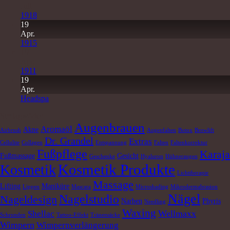
Juli
1918
19
Apr.
1915
19
Apr.
1911
19
Apr.
Headspa
Schlagwörter
Augenbrauen
Aromaöl
Akne
Airbrush
Augenfalten
Botox
Browlift
Dr. Grandel
Extras
Cellulite
Collagen
Entspannung
Falten
Faltenkorrektur
Fußpflege
Karaja
Fußmassage
Gesicht
Geschenke
Hyaluron
Hühneraugen
Kosmetik Produkte
Kosmetik
Lichttherapie
Massage
Lifting
Maniküre
Lippen
Mascara
Microshading
Mikrodermabrasion
Nägel
Nagelstudio
Nageldesign
Narben
Phyris
Needling
Waxing
Wellmaxx
Shellac
Schrunden
Tattoo-Effekt
Tränensäcke
Wimpern
Wimpernverlängerung