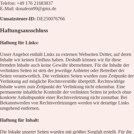
Waxing
Telefon: +49 176 21683837
Unsere Empfehlung
E-Mail: donaleon99@gmx.de
Hyaluron pen Behandlung
Microblading
Umsatzsteuer-ID:
DE250076766
PMU Permanent Make Up
Kosmetik – Produkte
Haftungsausschluss
Karaja
DR. GRANDEL
Haftung für Links:
PHYRIS
Wellmaxx
Unser Angebot enthält Links zu externen Webseiten Dritter, auf deren
Inhalte wir keinen Einfluss haben. Deshalb können wir für diese
Über Uns
fremden Inhalte auch keine Gewähr übernehmen. Für die Inhalte der
Informationen
verlinkten Seiten ist stets der jeweilige Anbieter oder Betreiber der
Kontakt
Seiten verantwortlich. Die verlinkten Seiten wurden zum Zeitpunkt der
Über Uns
Verlinkung auf mögliche Rechtsverstöße überprüft. Rechtswidrige
Nachricht
Inhalte waren zum Zeitpunkt der Verlinkung nicht erkennbar. Eine
Anfahrt
permanente inhaltliche Kontrolle der verlinkten Seiten ist jedoch ohne
konkrete Anhaltspunkte einer Rechtsverletzung nicht zumutbar. Bei
News
Bekanntwerden von Rechtsverletzungen werden wir derartige Links
umgehend entfernen.
Wunschliste
Haftung für Inhalt:
Die Inhalte unserer Seiten wurden mit größter Sorgfalt erstellt. Für die