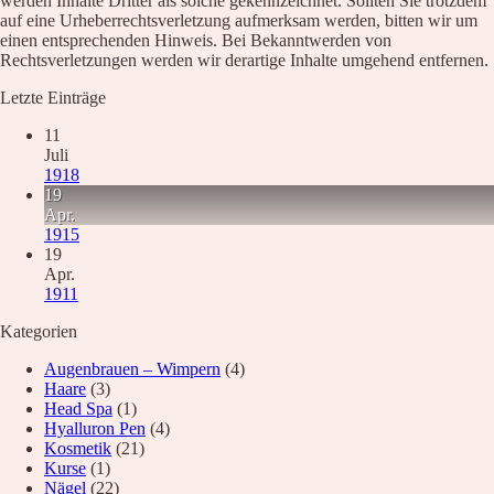
werden Inhalte Dritter als solche gekennzeichnet. Sollten Sie trotzdem
auf eine Urheberrechtsverletzung aufmerksam werden, bitten wir um
einen entsprechenden Hinweis. Bei Bekanntwerden von
Rechtsverletzungen werden wir derartige Inhalte umgehend entfernen.
Letzte Einträge
11
Juli
1918
19
Apr.
1915
19
Apr.
1911
Kategorien
Augenbrauen – Wimpern
(4)
Haare
(3)
Head Spa
(1)
Hyalluron Pen
(4)
Kosmetik
(21)
Kurse
(1)
Nägel
(22)