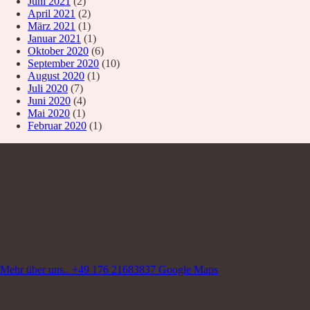
Juni 2021
(2)
April 2021
(2)
März 2021
(1)
Januar 2021
(1)
Oktober 2020
(6)
September 2020
(10)
August 2020
(1)
Juli 2020
(7)
Juni 2020
(4)
Mai 2020
(1)
Februar 2020
(1)
Über uns
Nagelstudio Excellence
Walter-Oertel-Str. 24
09112 Chemnitz Kaßberg
Wir sind für Sie da:
Mo-Fr 9.00 Uhr -18.00 Uhr
und nach Vereinbarung
Mehr über uns..
+49 176 21683837
Google Maps
Letzte Beiträge
11