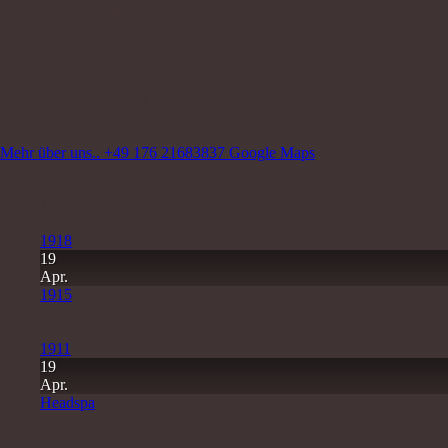
Nagelstudio Excellence
Walter-Oertel-Str. 24
09112 Chemnitz Kaßberg
Wir sind für Sie da:
Mo-Fr 9.00 Uhr -18.00 Uhr
und nach Vereinbarung
Mehr über uns..
+49 176 21683837
Google Maps
Letzte Beiträge
11
Juli
1918
19
Apr.
1915
19
Apr.
1911
19
Apr.
Headspa
Schlagwörter