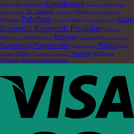
Augenbrauen
Aromaöl
Akne
Airbrush
Augenfalten
Botox
Browlift
Dr. Grandel
Extras
Cellulite
Collagen
Entspannung
Falten
Faltenkorrektur
Fußpflege
Karaja
Fußmassage
Gesicht
Geschenke
Hyaluron
Hühneraugen
Kosmetik Produkte
Kosmetik
Lichttherapie
Massage
Lifting
Maniküre
Lippen
Mascara
Microshading
Mikrodermabrasion
Nägel
Nagelstudio
Nageldesign
Narben
Phyris
Needling
Waxing
Wellmaxx
Shellac
Schrunden
Tattoo-Effekt
Tränensäcke
Wimpern
Wimpernverlängerung