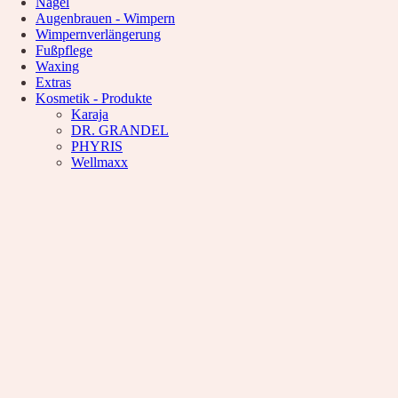
Nägel
Waxing
Augenbrauen - Wimpern
Unsere Empfehlung
Wimpernverlängerung
Hyaluron pen Behandlung
Fußpflege
Microblading
Waxing
PMU Permanent Make Up
Extras
Kosmetik – Produkte
Kosmetik - Produkte
Karaja
Karaja
DR. GRANDEL
DR. GRANDEL
PHYRIS
PHYRIS
Wellmaxx
Wellmaxx
Über Uns
Informationen
Kontakt
Über Uns
Nachricht
Anfahrt
News
Wunschliste