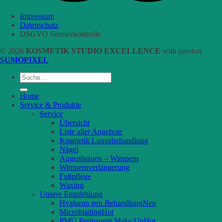
Impressum
Datenschutz
DSGVO Servicekontrolle
© 2026
KOSMETIK STUDIO EXCELLENCE
with passion
SUMOPIXEL
Suche
nach:
Home
Service & Produkte
Service
Übersicht
Liste aller Angebote
Kosmetik Luxusbehandlung
Nägel
Augenbrauen – Wimpern
Wimpernverlängerung
Fußpflege
Waxing
Unsere Empfehlung
Hyaluron pen Behandlung
Microblading
PMU Permanent Make Up