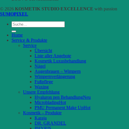
© 2026
KOSMETIK STUDIO EXCELLENCE
with passion
SUMOPIXEL
Suche
nach:
Home
Service & Produkte
Service
Übersicht
Liste aller Angebote
Kosmetik Luxusbehandlung
Nägel
Augenbrauen – Wimpern
Wimpernverlängerung
Fußpflege
Waxing
Unsere Empfehlung
Hyaluron pen Behandlung
Microblading
PMU Permanent Make Up
Kosmetik – Produkte
Karaja
DR. GRANDEL
PHYRIS