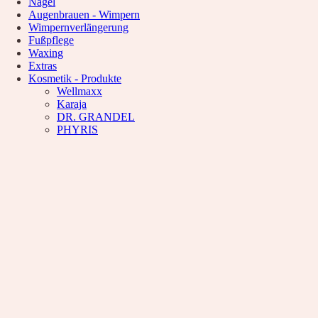
Nägel
Waxing
Augenbrauen - Wimpern
Unsere Empfehlung
Wimpernverlängerung
Hyaluron pen Behandlung
Fußpflege
Microblading
Waxing
PMU Permanent Make Up
Extras
Kosmetik – Produkte
Kosmetik - Produkte
Karaja
Wellmaxx
DR. GRANDEL
Karaja
PHYRIS
DR. GRANDEL
Wellmaxx
PHYRIS
Über Uns
Informationen
Kontakt
Über Uns
Nachricht
Anfahrt
News
Wunschliste