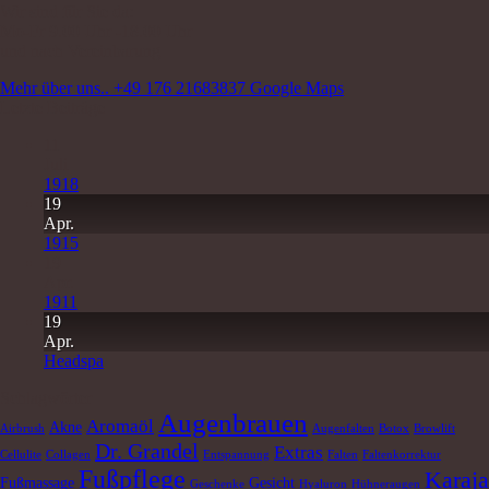
Wir sind für Sie da:
Mo-Fr 9.00 Uhr -18.00 Uhr
und nach Vereinbarung
Mehr über uns..
+49 176 21683837
Google Maps
Letzte Beiträge
11
Juli
1918
19
Apr.
1915
19
Apr.
1911
19
Apr.
Headspa
Schlagwörter
Augenbrauen
Aromaöl
Akne
Airbrush
Augenfalten
Botox
Browlift
Dr. Grandel
Extras
Cellulite
Collagen
Entspannung
Falten
Faltenkorrektur
Fußpflege
Karaja
Fußmassage
Gesicht
Geschenke
Hyaluron
Hühneraugen