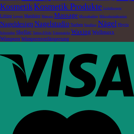
Kosmetik Produkte
Kosmetik
Lichttherapie
Massage
Lifting
Maniküre
Lippen
Mascara
Microshading
Mikrodermabrasion
Nägel
Nagelstudio
Nageldesign
Narben
Phyris
Needling
Waxing
Wellmaxx
Shellac
Schrunden
Tattoo-Effekt
Tränensäcke
Wimpern
Wimpernverlängerung