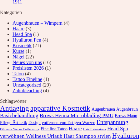
1911
Kategorien
Augenbrauen – Wimpern
(4)
Haare
(3)
Head Spa
(1)
Hyalluron Pen
(4)
Kosmetik
(21)
Kurse
(1)
Nägel
(22)
Neues von uns
(16)
Preislisten 2026
(1)
Tatoo
(4)
Tattoo Fineline
(1)
Uncategorized
(29)
Zahnbleaching
(4)
Schlagwörter
Antiaging
apparative Kosmetik
Augenbrauen
Augenbraun
Basicbehandlung
Brows Henna Microblading PMU
Brows Mann
Entspannung
Pflege Ästhetik
Design
entfernen von lästigen Warzen
Haare
Head Spa
Fine line Tatoo
Fibrome Warze Entfernung
Hair Extensions
Hyalluron
verwöhnen Wellness Urlaub Haar Shampoo stylen