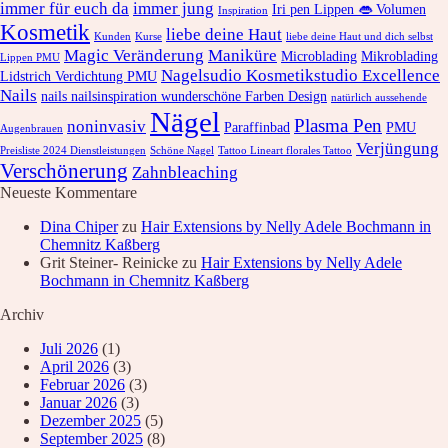
immer für euch da
immer jung
Iri pen Lippen 👄 Volumen
Inspiration
Kosmetik
liebe deine Haut
Kunden
Kurse
liebe deine Haut und dich selbst
Magic Veränderung
Maniküre
Microblading
Mikroblading
Lippen PMU
Nagelsudio Kosmetikstudio Excellence
Lidstrich Verdichtung PMU
Nails
nails nailsinspiration wunderschöne Farben Design
natürlich aussehende
Nägel
Plasma Pen
noninvasiv
Paraffinbad
PMU
Augenbrauen
Verjüngung
Preisliste 2024 Dienstleistungen
Schöne Nagel
Tattoo Lineart florales Tattoo
Verschönerung
Zahnbleaching
Neueste Kommentare
Dina Chiper
zu
Hair Extensions by Nelly Adele Bochmann in
Chemnitz Kaßberg
Grit Steiner- Reinicke
zu
Hair Extensions by Nelly Adele
Bochmann in Chemnitz Kaßberg
Archiv
Juli 2026
(1)
April 2026
(3)
Februar 2026
(3)
Januar 2026
(3)
Dezember 2025
(5)
September 2025
(8)