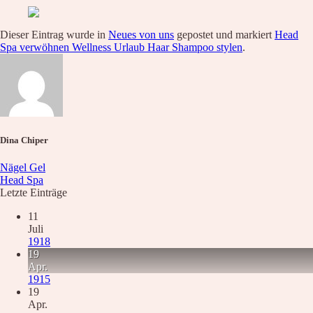
Waxing
Unsere Empfehlung
Hyaluron pen Behandlung
Dieser Eintrag wurde in
Neues von uns
gepostet und markiert
Head
Microblading
Spa verwöhnen Wellness Urlaub Haar Shampoo stylen
.
PMU Permanent Make Up
Kosmetik – Produkte
Karaja
DR. GRANDEL
PHYRIS
Wellmaxx
Dina Chiper
Über Uns
Informationen
Kontakt
Nägel Gel
Über Uns
Head Spa
Nachricht
Letzte Einträge
Anfahrt
11
Juli
News
1918
Wunschliste
19
Apr.
1915
19
Apr.