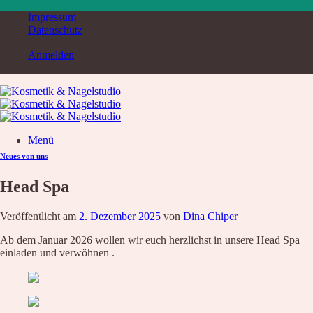
Zum
Impressum
Inhalt
Datenschutz
springen
DSGVO Servicekontrolle
Anmelden
Menü
Neues von uns
Suche
nach:
Head Spa
Home
Service & Produkte
Veröffentlicht am
2. Dezember 2025
von
Dina Chiper
Service
Übersicht
Ab dem Januar 2026 wollen wir euch herzlichst in unsere Head Spa
Liste aller Angebote
einladen und verwöhnen .
Kosmetik Luxusbehandlung
Nägel
Augenbrauen – Wimpern
Wimpernverlängerung
Fußpflege