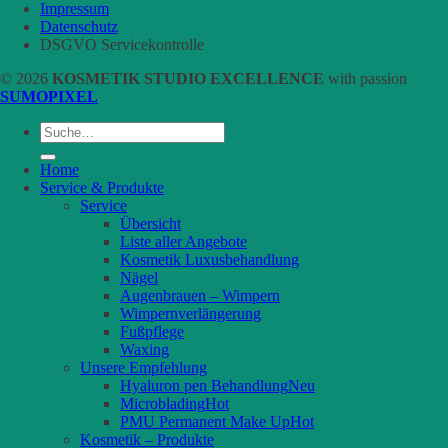
Impressum
Datenschutz
DSGVO Servicekontrolle
© 2026
KOSMETIK STUDIO EXCELLENCE
with passion
SUMOPIXEL
Suche
nach:
Home
Service & Produkte
Service
Übersicht
Liste aller Angebote
Kosmetik Luxusbehandlung
Nägel
Augenbrauen – Wimpern
Wimpernverlängerung
Fußpflege
Waxing
Unsere Empfehlung
Hyaluron pen Behandlung
Microblading
PMU Permanent Make Up
Kosmetik – Produkte