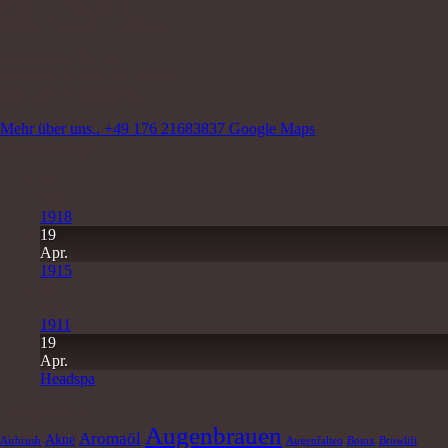
Walter-Oertel-Str. 24
09112 Chemnitz Kaßberg
Wir sind für Sie da:
Mo-Fr 9.00 Uhr -18.00 Uhr
und nach Vereinbarung
Mehr über uns..
+49 176 21683837
Google Maps
Letzte Beiträge
11
Juli
1918
19
Apr.
1915
19
Apr.
1911
19
Apr.
Headspa
Schlagwörter
Augenbrauen
Aromaöl
Akne
Airbrush
Augenfalten
Botox
Browlift