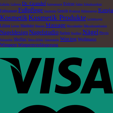
Dr. Grandel
Extras
Cellulite
Collagen
Entspannung
Falten
Faltenkorrektur
Fußpflege
Karaja
Fußmassage
Gesicht
Geschenke
Hyaluron
Hühneraugen
Kosmetik Produkte
Kosmetik
Lichttherapie
Massage
Lifting
Maniküre
Lippen
Mascara
Microshading
Mikrodermabrasion
Nägel
Nagelstudio
Nageldesign
Narben
Phyris
Needling
Waxing
Wellmaxx
Shellac
Schrunden
Tattoo-Effekt
Tränensäcke
Wimpern
Wimpernverlängerung