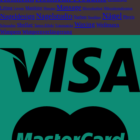
Massage
Lifting
Maniküre
Lippen
Mascara
Microshading
Mikrodermabrasion
Nägel
Nagelstudio
Nageldesign
Narben
Phyris
Needling
Waxing
Wellmaxx
Shellac
Schrunden
Tattoo-Effekt
Tränensäcke
Wimpern
Wimpernverlängerung