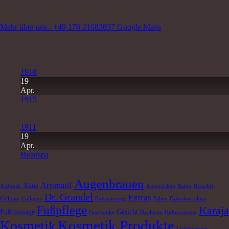
Mo-Fr 9.00 Uhr -18.00 Uhr
und nach Vereinbarung
Mehr über uns..
+49 176 21683837
Google Maps
Letzte Beiträge
11
Juli
1918
19
Apr.
1915
19
Apr.
1911
19
Apr.
Headspa
Schlagwörter
Augenbrauen
Aromaöl
Akne
Airbrush
Augenfalten
Botox
Browlift
Dr. Grandel
Extras
Cellulite
Collagen
Entspannung
Falten
Faltenkorrektur
Fußpflege
Karaja
Fußmassage
Gesicht
Geschenke
Hyaluron
Hühneraugen
Kosmetik Produkte
Kosmetik
Lichttherapie