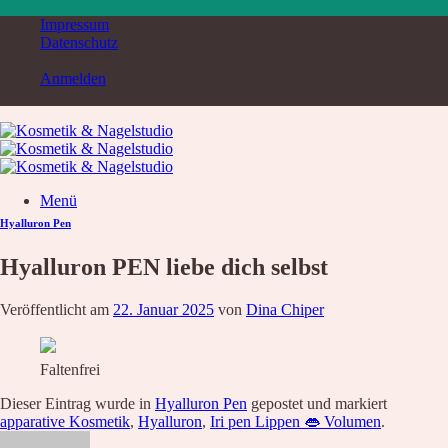
Zum
Impressum
Inhalt
Datenschutz
springen
DSGVO Servicekontrolle
Anmelden
Menü
Hyalluron Pen
Suche
nach:
Hyalluron PEN liebe dich selbst
Home
Service & Produkte
Veröffentlicht am
22. Januar 2025
von
Dina Chiper
Service
Übersicht
Liste aller Angebote
Kosmetik Luxusbehandlung
Faltenfrei
Nägel
Augenbrauen – Wimpern
Dieser Eintrag wurde in
Hyalluron Pen
gepostet und markiert
Wimpernverlängerung
apparative Kosmetik
,
Hyalluron
,
Iri pen Lippen 👄 Volumen
.
Fußpflege