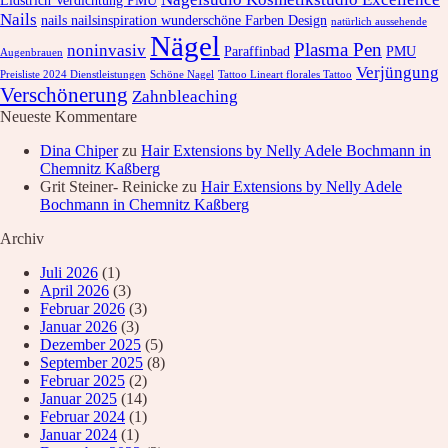
Lidstrich Verdichtung PMU
Nails
nails nailsinspiration wunderschöne Farben Design
natürlich aussehende
Nägel
Plasma Pen
noninvasiv
Paraffinbad
PMU
Augenbrauen
Verjüngung
Preisliste 2024 Dienstleistungen
Schöne Nagel
Tattoo Lineart florales Tattoo
Verschönerung
Zahnbleaching
Neueste Kommentare
Dina Chiper
zu
Hair Extensions by Nelly Adele Bochmann in
Chemnitz Kaßberg
Grit Steiner- Reinicke
zu
Hair Extensions by Nelly Adele
Bochmann in Chemnitz Kaßberg
Archiv
Juli 2026
(1)
April 2026
(3)
Februar 2026
(3)
Januar 2026
(3)
Dezember 2025
(5)
September 2025
(8)
Februar 2025
(2)
Januar 2025
(14)
Februar 2024
(1)
Januar 2024
(1)