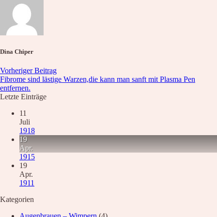
Waxing
Unsere Empfehlung
Hyaluron pen Behandlung
Microblading
PMU Permanent Make Up
Kosmetik – Produkte
Dina Chiper
Karaja
DR. GRANDEL
Vorheriger Beitrag
PHYRIS
Fibrome sind lästige Warzen,die kann man sanft mit Plasma Pen
Wellmaxx
entfernen.
Letzte Einträge
Über Uns
Informationen
11
Kontakt
Juli
Über Uns
1918
Nachricht
19
Anfahrt
Apr.
1915
News
19
Apr.
Wunschliste
1911
Kategorien
Augenbrauen – Wimpern
(4)