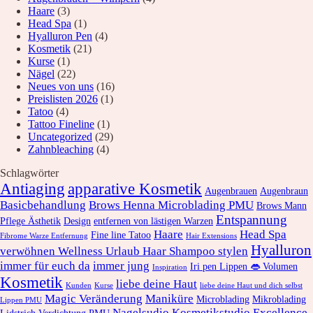
Haare
(3)
Head Spa
(1)
Hyalluron Pen
(4)
Kosmetik
(21)
Kurse
(1)
Nägel
(22)
Neues von uns
(16)
Preislisten 2026
(1)
Tatoo
(4)
Tattoo Fineline
(1)
Uncategorized
(29)
Zahnbleaching
(4)
Schlagwörter
Antiaging
apparative Kosmetik
Augenbrauen
Augenbraun
Basicbehandlung
Brows Henna Microblading PMU
Brows Mann
Entspannung
Pflege Ästhetik
Design
entfernen von lästigen Warzen
Haare
Head Spa
Fine line Tatoo
Fibrome Warze Entfernung
Hair Extensions
Hyalluron
verwöhnen Wellness Urlaub Haar Shampoo stylen
immer für euch da
immer jung
Iri pen Lippen 👄 Volumen
Inspiration
Kosmetik
liebe deine Haut
Kunden
Kurse
liebe deine Haut und dich selbst
Magic Veränderung
Maniküre
Microblading
Mikroblading
Lippen PMU
Nagelsudio Kosmetikstudio Excellence