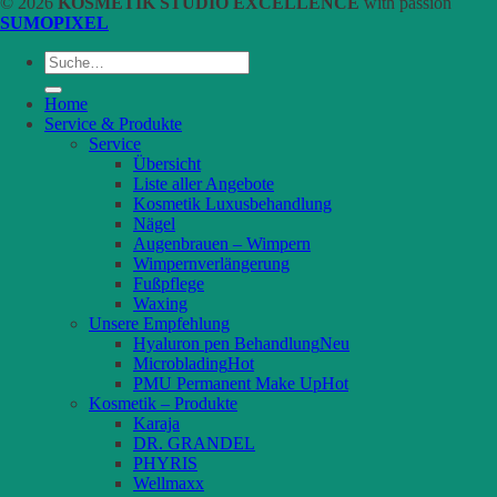
© 2026
KOSMETIK STUDIO EXCELLENCE
with passion
SUMOPIXEL
Suche
nach:
Home
Service & Produkte
Service
Übersicht
Liste aller Angebote
Kosmetik Luxusbehandlung
Nägel
Augenbrauen – Wimpern
Wimpernverlängerung
Fußpflege
Waxing
Unsere Empfehlung
Hyaluron pen Behandlung
Microblading
PMU Permanent Make Up
Kosmetik – Produkte
Karaja
DR. GRANDEL
PHYRIS
Wellmaxx