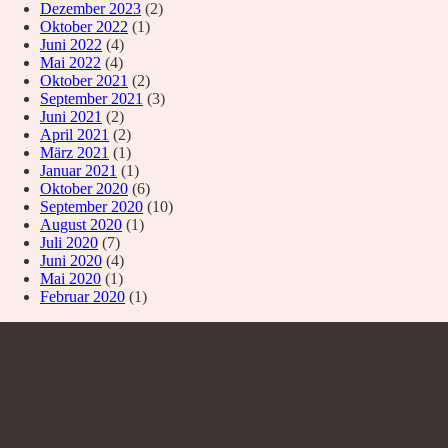
Dezember 2023
(2)
Oktober 2022
(1)
Juni 2022
(4)
Mai 2022
(4)
Oktober 2021
(2)
September 2021
(3)
Juni 2021
(2)
April 2021
(2)
März 2021
(1)
Januar 2021
(1)
Oktober 2020
(6)
September 2020
(10)
August 2020
(1)
Juli 2020
(7)
Juni 2020
(4)
Mai 2020
(1)
Februar 2020
(1)
Über uns
Nagelstudio Excellence
Walter-Oertel-Str. 24
09112 Chemnitz Kaßberg
Wir sind für Sie da: