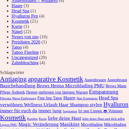
Augenbrauen – Wimpern
(4)
Haare
(3)
Head Spa
(1)
Hyalluron Pen
(4)
Kosmetik
(21)
Kurse
(1)
Nägel
(22)
Neues von uns
(16)
Preislisten 2026
(1)
Tatoo
(4)
Tattoo Fineline
(1)
Uncategorized
(29)
Zahnbleaching
(4)
Schlagwörter
Antiaging
apparative Kosmetik
Augenbrauen
Augenbraun
Basicbehandlung
Brows Henna Microblading PMU
Brows Mann
Entspannung
Pflege Ästhetik
Design
entfernen von lästigen Warzen
Haare
Head Spa
Fine line Tatoo
Fibrome Warze Entfernung
Hair Extensions
Hyalluron
verwöhnen Wellness Urlaub Haar Shampoo stylen
immer für euch da
immer jung
Iri pen Lippen 👄 Volumen
Inspiration
Kosmetik
liebe deine Haut
Kunden
Kurse
liebe deine Haut und dich selbst
Magic Veränderung
Maniküre
Microblading
Mikroblading
Lippen PMU