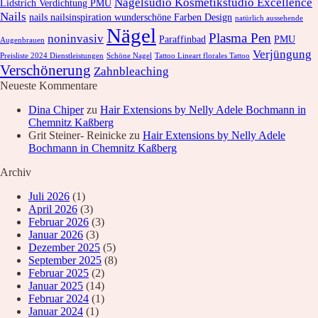
Nagelsudio Kosmetikstudio Excellence
Lidstrich Verdichtung PMU
Nails
nails nailsinspiration wunderschöne Farben Design
natürlich aussehende
Nägel
Plasma Pen
noninvasiv
Paraffinbad
PMU
Augenbrauen
Verjüngung
Preisliste 2024 Dienstleistungen
Schöne Nagel
Tattoo Lineart florales Tattoo
Verschönerung
Zahnbleaching
Neueste Kommentare
Dina Chiper
zu
Hair Extensions by Nelly Adele Bochmann in
Chemnitz Kaßberg
Grit Steiner- Reinicke
zu
Hair Extensions by Nelly Adele
Bochmann in Chemnitz Kaßberg
Archiv
Juli 2026
(1)
April 2026
(3)
Februar 2026
(3)
Januar 2026
(3)
Dezember 2025
(5)
September 2025
(8)
Februar 2025
(2)
Januar 2025
(14)
Februar 2024
(1)
Januar 2024
(1)