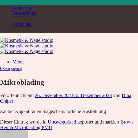
Zum
Impressum
Inhalt
Datenschutz
springen
DSGVO Servicekontrolle
Anmelden
Menü
Uncategorized
Suche
nach:
Mikroblading
Home
Service & Produkte
Veröffentlicht am
26. Dezember 2023
26. Dezember 2023
von
Dina
Service
Chiper
Übersicht
Liste aller Angebote
Zauber Augenbrauen magische natürliche Austrahlung
Kosmetik Luxusbehandlung
Nägel
Dieser Eintrag wurde in
Uncategorized
gepostet und markiert
Brows
Augenbrauen – Wimpern
Henna Microblading PMU
.
Wimpernverlängerung
Fußpflege