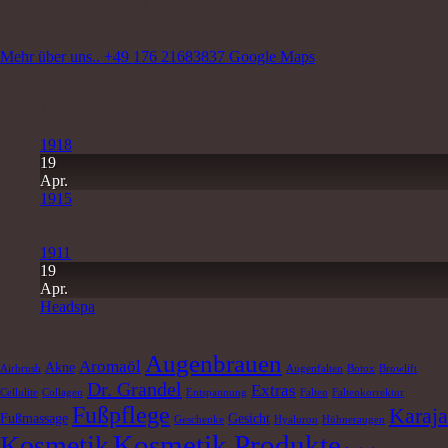
Mo-Fr 9.00 Uhr -18.00 Uhr
und nach Vereinbarung
Mehr über uns..
+49 176 21683837
Google Maps
Letzte Beiträge
11
Juli
1918
19
Apr.
1915
19
Apr.
1911
19
Apr.
Headspa
Schlagwörter
Augenbrauen
Aromaöl
Akne
Airbrush
Augenfalten
Botox
Browlift
Dr. Grandel
Extras
Cellulite
Collagen
Entspannung
Falten
Faltenkorrektur
Fußpflege
Karaja
Fußmassage
Gesicht
Geschenke
Hyaluron
Hühneraugen
Kosmetik Produkte
Kosmetik