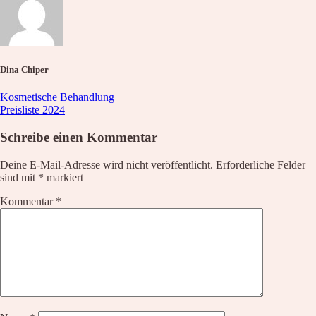
Waxing
Unsere Empfehlung
Hyaluron pen Behandlung
Microblading
PMU Permanent Make Up
Kosmetik – Produkte
Dina Chiper
Karaja
DR. GRANDEL
Kosmetische Behandlung
PHYRIS
Preisliste 2024
Wellmaxx
Schreibe einen Kommentar
Über Uns
Informationen
Deine E-Mail-Adresse wird nicht veröffentlicht.
Erforderliche Felder
Kontakt
sind mit
*
markiert
Über Uns
Nachricht
Kommentar
*
Anfahrt
News
Wunschliste