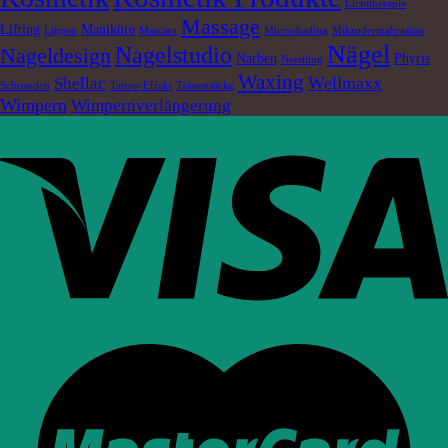
Lichttherapie
Massage
Lifting
Maniküre
Lippen
Mascara
Microshading
Mikrodermabrasion
Nägel
Nagelstudio
Nageldesign
Narben
Phyris
Needling
Waxing
Wellmaxx
Shellac
Schrunden
Tattoo-Effekt
Tränensäcke
Wimpern
Wimpernverlängerung