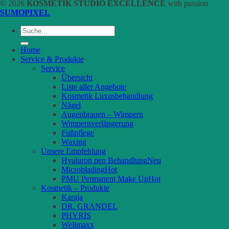
© 2026
KOSMETIK STUDIO EXCELLENCE
with passion
SUMOPIXEL
Suche
nach:
Home
Service & Produkte
Service
Übersicht
Liste aller Angebote
Kosmetik Luxusbehandlung
Nägel
Augenbrauen – Wimpern
Wimpernverlängerung
Fußpflege
Waxing
Unsere Empfehlung
Hyaluron pen Behandlung
Microblading
PMU Permanent Make Up
Kosmetik – Produkte
Karaja
DR. GRANDEL
PHYRIS
Wellmaxx