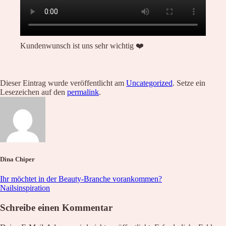
Waxing
Unsere Empfehlung
Hyaluron pen Behandlung
Microblading
PMU Permanent Make Up
Kundenwunsch ist uns sehr wichtig ❤️
Kosmetik – Produkte
Karaja
DR. GRANDEL
PHYRIS
Dieser Eintrag wurde veröffentlicht am
Uncategorized
. Setze ein
Wellmaxx
Lesezeichen auf den
permalink
.
Über Uns
Informationen
Kontakt
Über Uns
Nachricht
Anfahrt
Dina Chiper
News
Ihr möchtet in der Beauty-Branche vorankommen?
Wunschliste
Nailsinspiration
Schreibe einen Kommentar