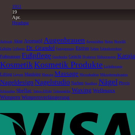
Apr.
1911
19
Apr.
Headspa
Schlagwörter
Augenbrauen
Aromaöl
Akne
Airbrush
Augenfalten
Botox
Browlift
Dr. Grandel
Extras
Cellulite
Collagen
Entspannung
Falten
Faltenkorrektur
Fußpflege
Karaja
Fußmassage
Gesicht
Geschenke
Hyaluron
Hühneraugen
Kosmetik Produkte
Kosmetik
Lichttherapie
Massage
Lifting
Maniküre
Lippen
Mascara
Microshading
Mikrodermabrasion
Nägel
Nagelstudio
Nageldesign
Narben
Phyris
Needling
Waxing
Wellmaxx
Shellac
Schrunden
Tattoo-Effekt
Tränensäcke
Wimpern
Wimpernverlängerung