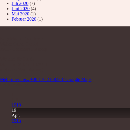
Juli 2020
(7)
Juni 2020
(4)
Mai 2020
(1)
Februar 2020
(1)
Über uns
Nagelstudio Excellence
Walter-Oertel-Str. 24
09112 Chemnitz Kaßberg
Wir sind für Sie da:
Mo-Fr 9.00 Uhr -18.00 Uhr
und nach Vereinbarung
Mehr über uns..
+49 176 21683837
Google Maps
Letzte Beiträge
11
Juli
1918
19
Apr.
1915
19