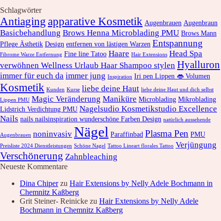
Schlagwörter
Antiaging
apparative Kosmetik
Augenbrauen
Augenbraun
Basicbehandlung
Brows Henna Microblading PMU
Brows Mann
Entspannung
Pflege Ästhetik
Design
entfernen von lästigen Warzen
Haare
Head Spa
Fine line Tatoo
Fibrome Warze Entfernung
Hair Extensions
Hyalluron
verwöhnen Wellness Urlaub Haar Shampoo stylen
immer für euch da
immer jung
Iri pen Lippen 👄 Volumen
Inspiration
Kosmetik
liebe deine Haut
Kunden
Kurse
liebe deine Haut und dich selbst
Magic Veränderung
Maniküre
Microblading
Mikroblading
Lippen PMU
Nagelsudio Kosmetikstudio Excellence
Lidstrich Verdichtung PMU
Nails
nails nailsinspiration wunderschöne Farben Design
natürlich aussehende
Nägel
Plasma Pen
noninvasiv
Paraffinbad
PMU
Augenbrauen
Verjüngung
Preisliste 2024 Dienstleistungen
Schöne Nagel
Tattoo Lineart florales Tattoo
Verschönerung
Zahnbleaching
Neueste Kommentare
Dina Chiper
zu
Hair Extensions by Nelly Adele Bochmann in
Chemnitz Kaßberg
Grit Steiner- Reinicke
zu
Hair Extensions by Nelly Adele
Bochmann in Chemnitz Kaßberg