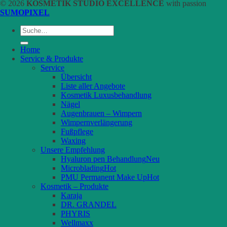
© 2026
KOSMETIK STUDIO EXCELLENCE
with passion
SUMOPIXEL
Suche
nach:
Home
Service & Produkte
Service
Übersicht
Liste aller Angebote
Kosmetik Luxusbehandlung
Nägel
Augenbrauen – Wimpern
Wimpernverlängerung
Fußpflege
Waxing
Unsere Empfehlung
Hyaluron pen Behandlung
Microblading
PMU Permanent Make Up
Kosmetik – Produkte
Karaja
DR. GRANDEL
PHYRIS
Wellmaxx