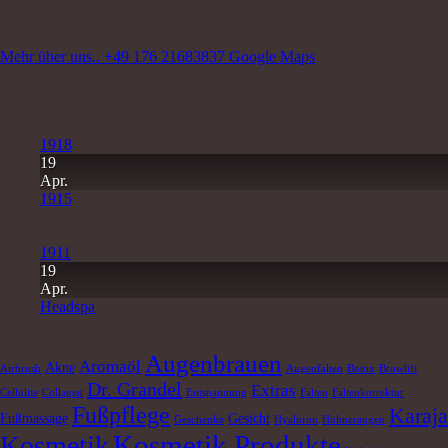
Mo-Fr 9.00 Uhr -18.00 Uhr
und nach Vereinbarung
Mehr über uns..
+49 176 21683837
Google Maps
Letzte Beiträge
11
Juli
1918
19
Apr.
1915
19
Apr.
1911
19
Apr.
Headspa
Schlagwörter
Augenbrauen
Aromaöl
Akne
Airbrush
Augenfalten
Botox
Browlift
Dr. Grandel
Extras
Cellulite
Collagen
Entspannung
Falten
Faltenkorrektur
Fußpflege
Karaja
Fußmassage
Gesicht
Geschenke
Hyaluron
Hühneraugen
Kosmetik Produkte
Kosmetik