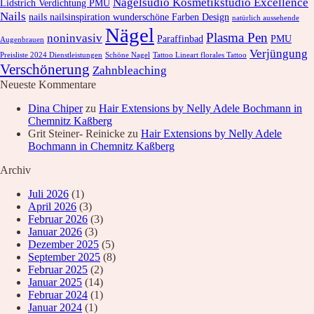
Nagelsudio Kosmetikstudio Excellence
Lidstrich Verdichtung PMU
Nails
nails nailsinspiration wunderschöne Farben Design
natürlich aussehende
Nägel
Plasma Pen
noninvasiv
Paraffinbad
PMU
Augenbrauen
Verjüngung
Preisliste 2024 Dienstleistungen
Schöne Nagel
Tattoo Lineart florales Tattoo
Verschönerung
Zahnbleaching
Neueste Kommentare
Dina Chiper
zu
Hair Extensions by Nelly Adele Bochmann in
Chemnitz Kaßberg
Grit Steiner- Reinicke
zu
Hair Extensions by Nelly Adele
Bochmann in Chemnitz Kaßberg
Archiv
Juli 2026
(1)
April 2026
(3)
Februar 2026
(3)
Januar 2026
(3)
Dezember 2025
(5)
September 2025
(8)
Februar 2025
(2)
Januar 2025
(14)
Februar 2024
(1)
Januar 2024
(1)