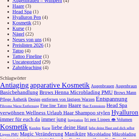
Augenbrauen – Wimpern
(4)
Haare
(3)
Head Spa
(1)
Hyalluron Pen
(4)
Kosmetik
(21)
Kurse
(1)
Nägel
(22)
Neues von uns
(16)
Preislisten 2026
(1)
Tatoo
(4)
Tattoo Fineline
(1)
Uncategorized
(29)
Zahnbleaching
(4)
Schlagwörter
Antiaging
apparative Kosmetik
Augenbrauen
Augenbraun
Basicbehandlung
Brows Henna Microblading PMU
Brows Mann
Entspannung
Pflege Ästhetik
Design
entfernen von lästigen Warzen
Haare
Head Spa
Fine line Tatoo
Fibrome Warze Entfernung
Hair Extensions
Hyalluron
verwöhnen Wellness Urlaub Haar Shampoo stylen
immer für euch da
immer jung
Iri pen Lippen 👄 Volumen
Inspiration
Kosmetik
liebe deine Haut
Kunden
Kurse
liebe deine Haut und dich selbst
Magic Veränderung
Maniküre
Microblading
Mikroblading
Lippen PMU