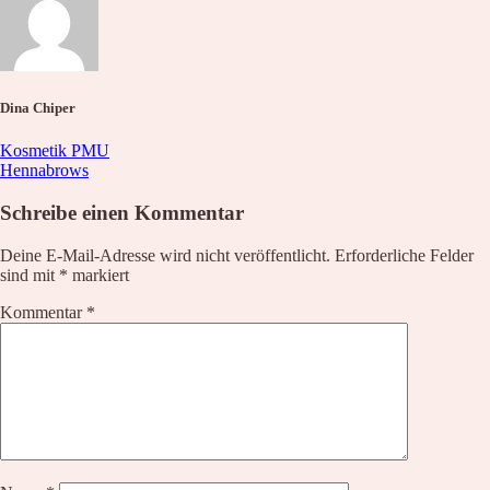
Waxing
Unsere Empfehlung
Hyaluron pen Behandlung
Microblading
PMU Permanent Make Up
Kosmetik – Produkte
Dina Chiper
Karaja
DR. GRANDEL
Kosmetik PMU
PHYRIS
Hennabrows
Wellmaxx
Schreibe einen Kommentar
Über Uns
Informationen
Deine E-Mail-Adresse wird nicht veröffentlicht.
Erforderliche Felder
Kontakt
sind mit
*
markiert
Über Uns
Nachricht
Kommentar
*
Anfahrt
News
Wunschliste