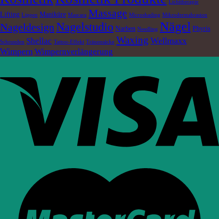
Lichttherapie
Massage
Lifting
Maniküre
Lippen
Mascara
Microshading
Mikrodermabrasion
Nägel
Nagelstudio
Nageldesign
Narben
Phyris
Needling
Waxing
Wellmaxx
Shellac
Schrunden
Tattoo-Effekt
Tränensäcke
Wimpern
Wimpernverlängerung