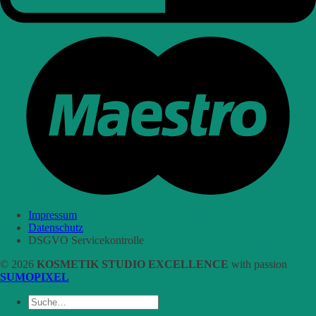
Impressum
Datenschutz
DSGVO Servicekontrolle
© 2026
KOSMETIK STUDIO EXCELLENCE
with passion
SUMOPIXEL
Suche
nach: