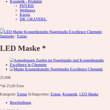
Kosmetik - Produkte
Waxing
Unsere Empfehlung
PHYRIS
Wellmaxx
Hyaluron pen Behandlung
Karaja
Microblading
DR. GRANDEL
PMU Permanent Make Up
Kosmetik – Produkte
Karaja
DR. GRANDEL
Startseite
/
Extras
PHYRIS
Wellmaxx
LED Maske *
Über Uns
Informationen
Kontakt
Über Uns
Nachricht
Anfahrt
25,00
€
News
*ab 25,00 Euro
Wunschliste
Kategorie:
Extras
Schlagwörter:
Extras
,
Kosmetik
,
LED Maske
Beschreibung