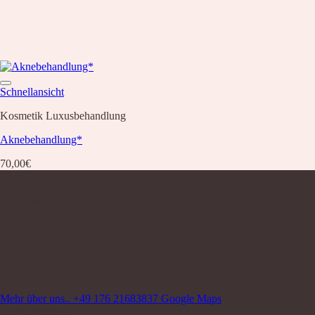
Schnellansicht
Kosmetik Luxusbehandlung
Aknebehandlung*
70,00
€
Über uns
Nagelstudio Excellence
Walter-Oertel-Str. 24
09112 Chemnitz Kaßberg
Wir sind für Sie da:
Mo-Fr 9.00 Uhr -18.00 Uhr
und nach Vereinbarung
Mehr über uns..
+49 176 21683837
Google Maps
Letzte Beiträge