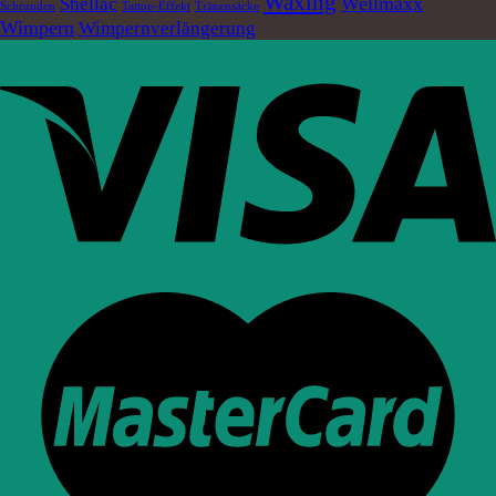
Waxing
Wellmaxx
Shellac
Schrunden
Tattoo-Effekt
Tränensäcke
Wimpern
Wimpernverlängerung