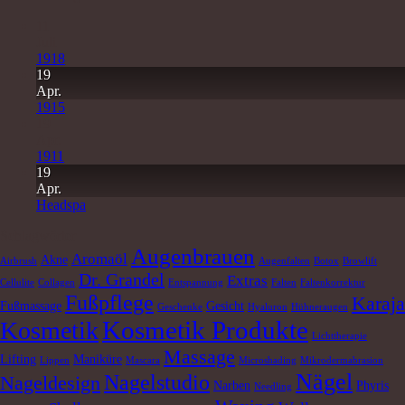
11
Juli
1918
19
Apr.
1915
19
Apr.
1911
19
Apr.
Headspa
Schlagwörter
Augenbrauen
Aromaöl
Akne
Airbrush
Augenfalten
Botox
Browlift
Dr. Grandel
Extras
Cellulite
Collagen
Entspannung
Falten
Faltenkorrektur
Fußpflege
Karaja
Fußmassage
Gesicht
Geschenke
Hyaluron
Hühneraugen
Kosmetik Produkte
Kosmetik
Lichttherapie
Massage
Lifting
Maniküre
Lippen
Mascara
Microshading
Mikrodermabrasion
Nägel
Nagelstudio
Nageldesign
Narben
Phyris
Needling