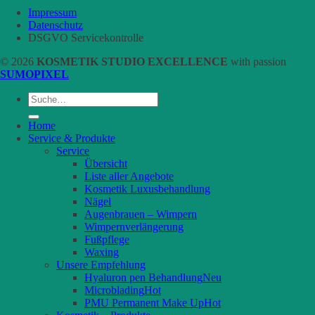
Impressum
Datenschutz
DSGVO Servicekontrolle
© 2026
KOSMETIK STUDIO EXCELLENCE
with passion
SUMOPIXEL
Suche
nach:
Home
Service & Produkte
Service
Übersicht
Liste aller Angebote
Kosmetik Luxusbehandlung
Nägel
Augenbrauen – Wimpern
Wimpernverlängerung
Fußpflege
Waxing
Unsere Empfehlung
Hyaluron pen Behandlung
Microblading
PMU Permanent Make Up