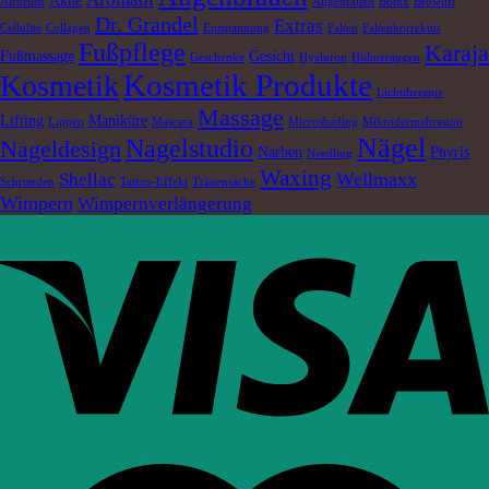
Akne
Airbrush
Augenfalten
Botox
Browlift
Dr. Grandel
Extras
Cellulite
Collagen
Entspannung
Falten
Faltenkorrektur
Fußpflege
Karaja
Fußmassage
Gesicht
Geschenke
Hyaluron
Hühneraugen
Kosmetik Produkte
Kosmetik
Lichttherapie
Massage
Lifting
Maniküre
Lippen
Mascara
Microshading
Mikrodermabrasion
Nägel
Nagelstudio
Nageldesign
Narben
Phyris
Needling
Waxing
Wellmaxx
Shellac
Schrunden
Tattoo-Effekt
Tränensäcke
Wimpern
Wimpernverlängerung