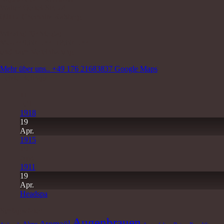
Walter-Oertel-Str. 24
09112 Chemnitz Kaßberg
Wir sind für Sie da:
Mo-Fr 9.00 Uhr -18.00 Uhr
und nach Vereinbarung
Mehr über uns..
+49 176 21683837
Google Maps
Letzte Beiträge
11
Juli
1918
19
Apr.
1915
19
Apr.
1911
19
Apr.
Headspa
Schlagwörter
Augenbrauen
Aromaöl