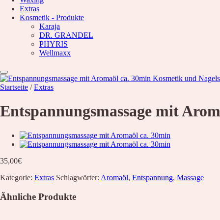
Waxing
Extras
Unsere Empfehlung
Kosmetik - Produkte
Hyaluron pen Behandlung
Karaja
Microblading
DR. GRANDEL
PMU Permanent Make Up
PHYRIS
Kosmetik – Produkte
Wellmaxx
Karaja
DR. GRANDEL
PHYRIS
Wellmaxx
Startseite
/
Extras
Über Uns
Entspannungsmassage mit Aroma
Informationen
Kontakt
Über Uns
Nachricht
Anfahrt
35,00
€
News
Kategorie:
Extras
Schlagwörter:
Aromaöl
,
Entspannung
,
Massage
Wunschliste
Ähnliche Produkte