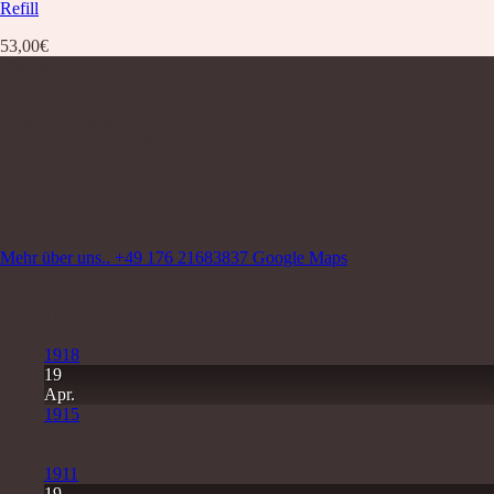
Refill
53,00
€
Über uns
Nagelstudio Excellence
Walter-Oertel-Str. 24
09112 Chemnitz Kaßberg
Wir sind für Sie da:
Mo-Fr 9.00 Uhr -18.00 Uhr
und nach Vereinbarung
Mehr über uns..
+49 176 21683837
Google Maps
Letzte Beiträge
11
Juli
1918
19
Apr.
1915
19
Apr.
1911
19