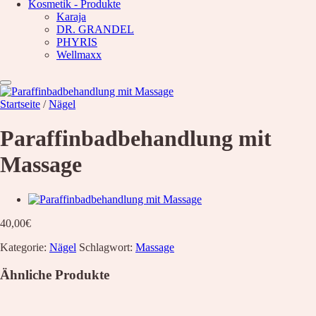
Kosmetik - Produkte
Waxing
Unsere Empfehlung
Karaja
DR. GRANDEL
Hyaluron pen Behandlung
PHYRIS
Microblading
Wellmaxx
PMU Permanent Make Up
Kosmetik – Produkte
Karaja
DR. GRANDEL
Startseite
/
Nägel
PHYRIS
Wellmaxx
Paraffinbadbehandlung mit
Über Uns
Informationen
Massage
Kontakt
Über Uns
Nachricht
Anfahrt
40,00
€
News
Kategorie:
Nägel
Schlagwort:
Massage
Wunschliste
Ähnliche Produkte