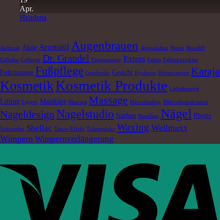
Apr.
Headspa
Schlagwörter
Augenbrauen
Aromaöl
Akne
Airbrush
Augenfalten
Botox
Browlift
Dr. Grandel
Extras
Cellulite
Collagen
Entspannung
Falten
Faltenkorrektur
Fußpflege
Karaja
Fußmassage
Gesicht
Geschenke
Hyaluron
Hühneraugen
Kosmetik Produkte
Kosmetik
Lichttherapie
Massage
Lifting
Maniküre
Lippen
Mascara
Microshading
Mikrodermabrasion
Nägel
Nagelstudio
Nageldesign
Narben
Phyris
Needling
Waxing
Wellmaxx
Shellac
Schrunden
Tattoo-Effekt
Tränensäcke
Wimpern
Wimpernverlängerung