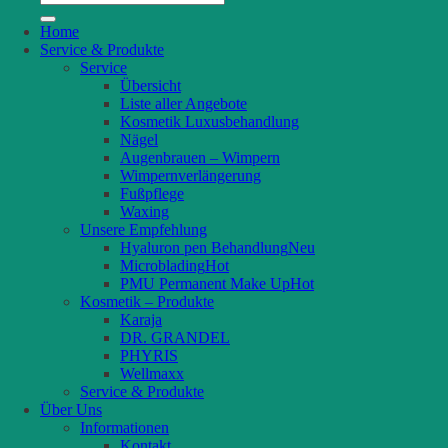
nach:
Home
Service & Produkte
Service
Übersicht
Liste aller Angebote
Kosmetik Luxusbehandlung
Nägel
Augenbrauen – Wimpern
Wimpernverlängerung
Fußpflege
Waxing
Unsere Empfehlung
Hyaluron pen Behandlung
Microblading
PMU Permanent Make Up
Kosmetik – Produkte
Karaja
DR. GRANDEL
PHYRIS
Wellmaxx
Service & Produkte
Über Uns
Informationen
Kontakt