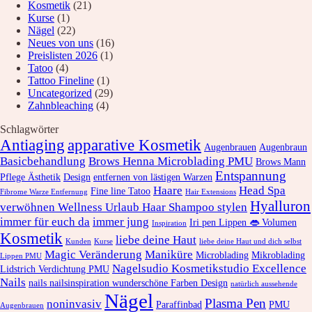
Kosmetik
(21)
Kurse
(1)
Nägel
(22)
Neues von uns
(16)
Preislisten 2026
(1)
Tatoo
(4)
Tattoo Fineline
(1)
Uncategorized
(29)
Zahnbleaching
(4)
Schlagwörter
Antiaging
apparative Kosmetik
Augenbrauen
Augenbraun
Basicbehandlung
Brows Henna Microblading PMU
Brows Mann
Entspannung
Pflege Ästhetik
Design
entfernen von lästigen Warzen
Haare
Head Spa
Fine line Tatoo
Fibrome Warze Entfernung
Hair Extensions
Hyalluron
verwöhnen Wellness Urlaub Haar Shampoo stylen
immer für euch da
immer jung
Iri pen Lippen 👄 Volumen
Inspiration
Kosmetik
liebe deine Haut
Kunden
Kurse
liebe deine Haut und dich selbst
Magic Veränderung
Maniküre
Microblading
Mikroblading
Lippen PMU
Nagelsudio Kosmetikstudio Excellence
Lidstrich Verdichtung PMU
Nails
nails nailsinspiration wunderschöne Farben Design
natürlich aussehende
Nägel
Plasma Pen
noninvasiv
Paraffinbad
PMU
Augenbrauen