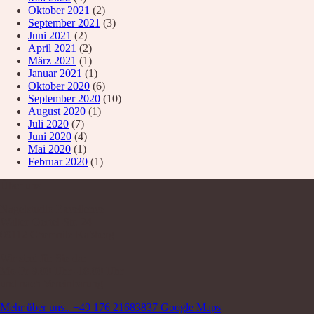
Oktober 2021
(2)
September 2021
(3)
Juni 2021
(2)
April 2021
(2)
März 2021
(1)
Januar 2021
(1)
Oktober 2020
(6)
September 2020
(10)
August 2020
(1)
Juli 2020
(7)
Juni 2020
(4)
Mai 2020
(1)
Februar 2020
(1)
Über uns
Nagelstudio Excellence
Walter-Oertel-Str. 24
09112 Chemnitz Kaßberg
Wir sind für Sie da:
Mo-Fr 9.00 Uhr -18.00 Uhr
und nach Vereinbarung
Mehr über uns..
+49 176 21683837
Google Maps