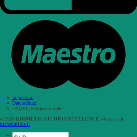
Impressum
Datenschutz
DSGVO Servicekontrolle
© 2026
KOSMETIK STUDIO EXCELLENCE
with passion
SUMOPIXEL
Suche