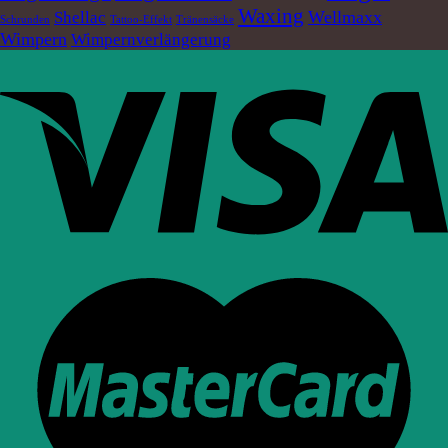
Waxing
Wellmaxx
Shellac
Schrunden
Tattoo-Effekt
Tränensäcke
Wimpern
Wimpernverlängerung