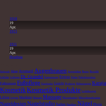
Letzte Beiträge
11
Juli
1918
19
Apr.
1915
19
Apr.
1911
19
Apr.
Headspa
Schlagwörter
Augenbrauen
Aromaöl
Akne
Airbrush
Augenfalten
Botox
Browlift
Dr. Grandel
Extras
Cellulite
Collagen
Entspannung
Falten
Faltenkorrektur
Fußpflege
Karaja
Fußmassage
Gesicht
Geschenke
Hyaluron
Hühneraugen
Kosmetik Produkte
Kosmetik
Lichttherapie
Massage
Lifting
Maniküre
Lippen
Mascara
Microshading
Mikrodermabrasion
Nägel
Nagelstudio
Nageldesign
Narben
Phyris
Needling