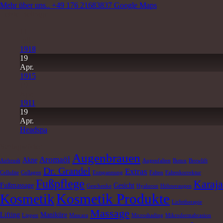
Mehr über uns..
+49 176 21683837
Google Maps
Letzte Beiträge
11
Juli
1918
19
Apr.
1915
19
Apr.
1911
19
Apr.
Headspa
Schlagwörter
Augenbrauen
Aromaöl
Akne
Airbrush
Augenfalten
Botox
Browlift
Dr. Grandel
Extras
Cellulite
Collagen
Entspannung
Falten
Faltenkorrektur
Fußpflege
Karaja
Fußmassage
Gesicht
Geschenke
Hyaluron
Hühneraugen
Kosmetik Produkte
Kosmetik
Lichttherapie
Massage
Lifting
Maniküre
Lippen
Mascara
Microshading
Mikrodermabrasion