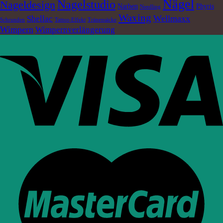
Nägel
Nagelstudio
Nageldesign
Narben
Phyris
Needling
Waxing
Wellmaxx
Shellac
Schrunden
Tattoo-Effekt
Tränensäcke
Wimpern
Wimpernverlängerung