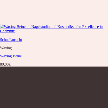
Schnellansicht
Waxing
Waxing Beine
80,00
€
Über uns
Nagelstudio Excellence
Walter-Oertel-Str. 24
09112 Chemnitz Kaßberg
Wir sind für Sie da:
Mo-Fr 9.00 Uhr -18.00 Uhr
und nach Vereinbarung