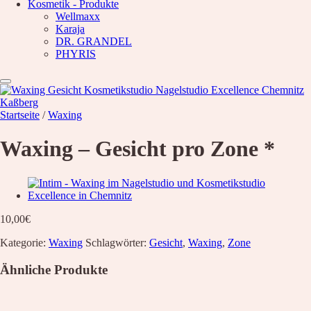
Kosmetik - Produkte
Waxing
Unsere Empfehlung
Wellmaxx
Karaja
Hyaluron pen Behandlung
DR. GRANDEL
Microblading
PHYRIS
PMU Permanent Make Up
Kosmetik – Produkte
Karaja
DR. GRANDEL
PHYRIS
Startseite
/
Waxing
Wellmaxx
Über Uns
Waxing – Gesicht pro Zone *
Informationen
Kontakt
Über Uns
Nachricht
Anfahrt
10,00
€
News
Kategorie:
Waxing
Schlagwörter:
Gesicht
,
Waxing
,
Zone
Wunschliste
Ähnliche Produkte