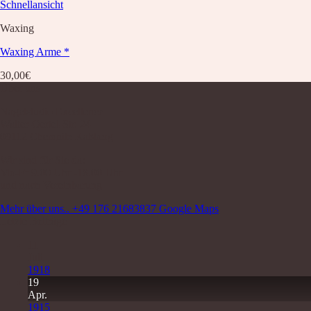
Schnellansicht
Waxing
Waxing Arme *
30,00
€
Über uns
Nagelstudio Excellence
Walter-Oertel-Str. 24
09112 Chemnitz Kaßberg
Wir sind für Sie da:
Mo-Fr 9.00 Uhr -18.00 Uhr
und nach Vereinbarung
Mehr über uns..
+49 176 21683837
Google Maps
Letzte Beiträge
11
Juli
1918
19
Apr.
1915