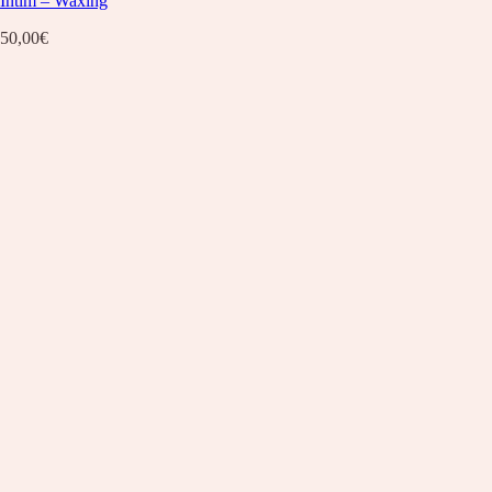
Intim – Waxing
50,00
€