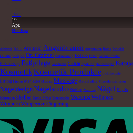
19
Apr.
1911
19
Apr.
Headspa
Schlagwörter
Augenbrauen
Aromaöl
Akne
Airbrush
Augenfalten
Botox
Browlift
Dr. Grandel
Extras
Cellulite
Collagen
Entspannung
Falten
Faltenkorrektur
Fußpflege
Karaja
Fußmassage
Gesicht
Geschenke
Hyaluron
Hühneraugen
Kosmetik Produkte
Kosmetik
Lichttherapie
Massage
Lifting
Maniküre
Lippen
Mascara
Microshading
Mikrodermabrasion
Nägel
Nagelstudio
Nageldesign
Narben
Phyris
Needling
Waxing
Wellmaxx
Shellac
Schrunden
Tattoo-Effekt
Tränensäcke
Wimpern
Wimpernverlängerung