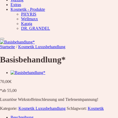
Waxing
Extras
Unsere Empfehlung
Kosmetik - Produkte
Hyaluron pen Behandlung
PHYRIS
Microblading
Wellmaxx
PMU Permanent Make Up
Karaja
Kosmetik – Produkte
DR. GRANDEL
Karaja
DR. GRANDEL
PHYRIS
Wellmaxx
Startseite
/
Kosmetik Luxusbehandlung
Über Uns
Basisbehandlung*
Informationen
Kontakt
Über Uns
Nachricht
Anfahrt
70,00
€
News
*ab 55,00
Wunschliste
Luxuriöse Wirkstoffeinschleusung und Tiefenentspannung!
Kategorie:
Kosmetik Luxusbehandlung
Schlagwort:
Kosmetik
Beschreibung