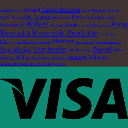
Schlagwörter
Augenbrauen
Aromaöl
Akne
Airbrush
Augenfalten
Botox
Browlift
Dr. Grandel
Extras
Cellulite
Collagen
Entspannung
Falten
Faltenkorrektur
Fußpflege
Karaja
Fußmassage
Gesicht
Geschenke
Hyaluron
Hühneraugen
Kosmetik Produkte
Kosmetik
Lichttherapie
Massage
Lifting
Maniküre
Lippen
Mascara
Microshading
Mikrodermabrasion
Nägel
Nagelstudio
Nageldesign
Narben
Phyris
Needling
Waxing
Wellmaxx
Shellac
Schrunden
Tattoo-Effekt
Tränensäcke
Wimpern
Wimpernverlängerung