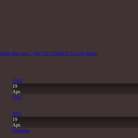
Nagelstudio Excellence
Walter-Oertel-Str. 24
09112 Chemnitz Kaßberg
Wir sind für Sie da:
Mo-Fr 9.00 Uhr -18.00 Uhr
und nach Vereinbarung
Mehr über uns..
+49 176 21683837
Google Maps
Letzte Beiträge
11
Juli
1918
19
Apr.
1915
19
Apr.
1911
19
Apr.
Headspa