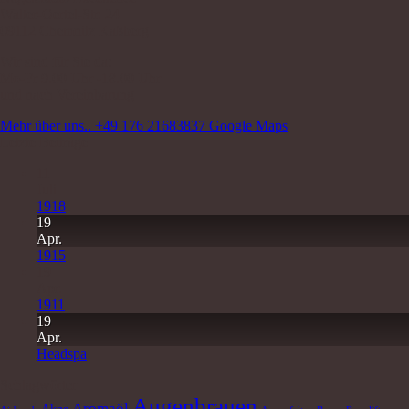
Walter-Oertel-Str. 24
09112 Chemnitz Kaßberg
Wir sind für Sie da:
Mo-Fr 9.00 Uhr -18.00 Uhr
und nach Vereinbarung
Mehr über uns..
+49 176 21683837
Google Maps
Letzte Beiträge
11
Juli
1918
19
Apr.
1915
19
Apr.
1911
19
Apr.
Headspa
Schlagwörter
Augenbrauen
Aromaöl