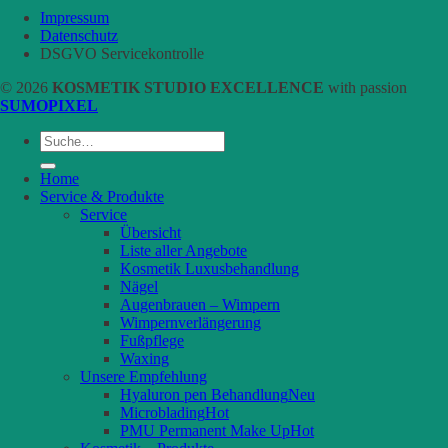
Impressum
Datenschutz
DSGVO Servicekontrolle
© 2026
KOSMETIK STUDIO EXCELLENCE
with passion
SUMOPIXEL
Suche
nach:
Home
Service & Produkte
Service
Übersicht
Liste aller Angebote
Kosmetik Luxusbehandlung
Nägel
Augenbrauen – Wimpern
Wimpernverlängerung
Fußpflege
Waxing
Unsere Empfehlung
Hyaluron pen Behandlung
Microblading
PMU Permanent Make Up