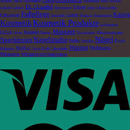
Akne
Airbrush
Augenfalten
Botox
Browlift
Dr. Grandel
Extras
Cellulite
Collagen
Entspannung
Falten
Faltenkorrektur
Fußpflege
Karaja
Fußmassage
Gesicht
Geschenke
Hyaluron
Hühneraugen
Kosmetik Produkte
Kosmetik
Lichttherapie
Massage
Lifting
Maniküre
Lippen
Mascara
Microshading
Mikrodermabrasion
Nägel
Nagelstudio
Nageldesign
Narben
Phyris
Needling
Waxing
Wellmaxx
Shellac
Schrunden
Tattoo-Effekt
Tränensäcke
Wimpern
Wimpernverlängerung