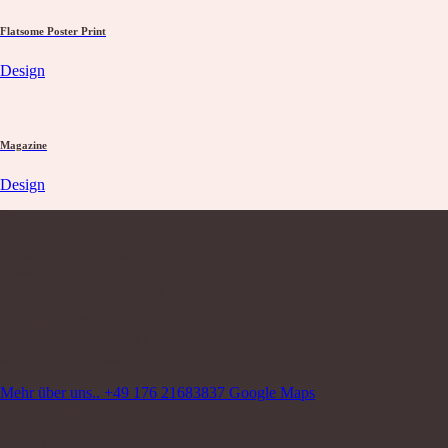
Flatsome Poster Print
Design
Magazine
Design
Über uns
Nagelstudio Excellence
Walter-Oertel-Str. 24
09112 Chemnitz Kaßberg
Wir sind für Sie da:
Mo-Fr 9.00 Uhr -18.00 Uhr
und nach Vereinbarung
Mehr über uns..
+49 176 21683837
Google Maps
Letzte Beiträge
11