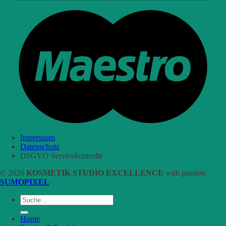
Impressum
Datenschutz
DSGVO Servicekontrolle
© 2026
KOSMETIK STUDIO EXCELLENCE
with passion
SUMOPIXEL
Suche
nach:
Home