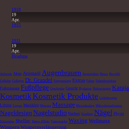
Juli
1918
19
Apr.
1915
19
Apr.
1911
19
Apr.
Headspa
Schlagwörter
Augenbrauen
Aromaöl
Akne
Airbrush
Augenfalten
Botox
Browlift
Dr. Grandel
Extras
Cellulite
Collagen
Entspannung
Falten
Faltenkorrektur
Fußpflege
Karaja
Fußmassage
Gesicht
Geschenke
Hyaluron
Hühneraugen
Kosmetik Produkte
Kosmetik
Lichttherapie
Massage
Lifting
Maniküre
Lippen
Mascara
Microshading
Mikrodermabrasion
Nägel
Nagelstudio
Nageldesign
Narben
Phyris
Needling
Waxing
Wellmaxx
Shellac
Schrunden
Tattoo-Effekt
Tränensäcke
Wimpern
Wimpernverlängerung