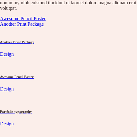
Waxing
nonummy nibh euismod tincidunt ut laoreet dolore magna aliquam erat
Unsere Empfehlung
volutpat.
Hyaluron pen Behandlung
Microblading
Awesome Pencil Poster
PMU Permanent Make Up
Another Print Package
Kosmetik – Produkte
Karaja
DR. GRANDEL
Another Print Package
PHYRIS
Wellmaxx
Design
Über Uns
Informationen
Kontakt
Awesome Pencil Poster
Über Uns
Nachricht
Design
Anfahrt
News
Wunschliste
Portfolio typography
Design