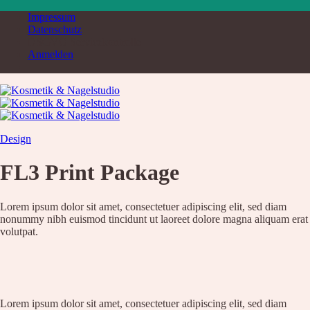
Zum
Impressum
Inhalt
Datenschutz
springen
DSGVO Servicekontrolle
Anmelden
Design
Menü
Suche
FL3 Print Package
nach:
Home
Service & Produkte
Lorem ipsum dolor sit amet, consectetuer adipiscing elit, sed diam
Service
nonummy nibh euismod tincidunt ut laoreet dolore magna aliquam erat
Übersicht
volutpat.
Liste aller Angebote
Kosmetik Luxusbehandlung
Nägel
Augenbrauen – Wimpern
Wimpernverlängerung
Fußpflege
Lorem ipsum dolor sit amet, consectetuer adipiscing elit, sed diam