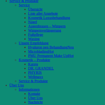
Service & Produkte
Service
Übersicht
Liste aller Angebote
Kosmetik Luxusbehandlung
Nägel
Augenbrauen – Wimpern
Wimpernverlängerung
Fußpflege
Waxing
Unsere Empfehlung
Hyaluron pen Behandlung
Microblading
PMU Permanent Make Up
Kosmetik – Produkte
Karaja
DR. GRANDEL
PHYRIS
Wellmaxx
Service & Produkte
Über Uns
Informationen
Kontakt
Über Uns
Nachricht